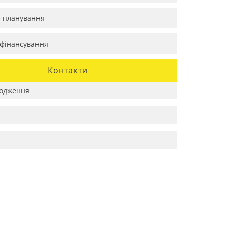
е планування
фінансування
Контакти
одження