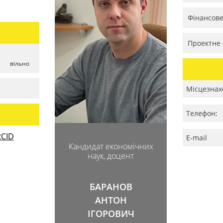
Фінансов
Проектне 
вільно
Місцезнах
Телефон:
CID
E-mail
Кандидат економічних
наук, доцент
БАРАНОВ
АНТОН
ІГОРОВИЧ