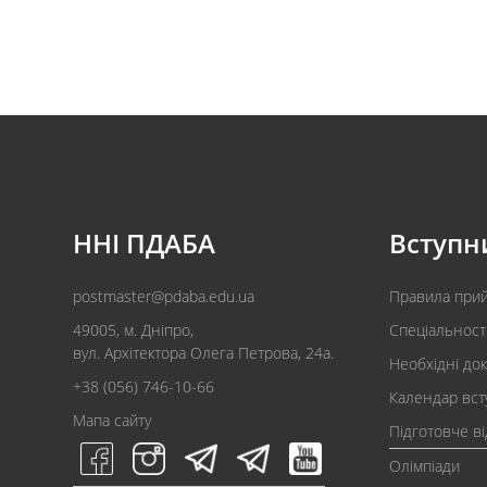
ННІ ПДАБА
Вступн
postmaster@pdaba.edu.ua
Правила при
49005, м. Дніпро,
Спеціальност
вул. Архітектора Олега Петрова, 24а.
Необхідні до
+38 (056) 746-10-66
Календар вст
Мапа сайту
Підготовче в
Олімпіади