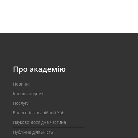
Про академію
Новини
Історія академії
Послуги
Енерго-інноваційний Хаб
Науково-дослідна частина
Публічна діяльність