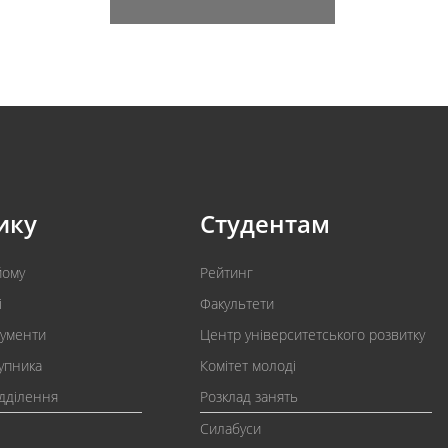
ику
Студентам
йому
Рейтинг
і
Факультети
кументи
Центр університетського розвитку
упника
Комітет молоді
ідділення
Розклад занять
Силабуси