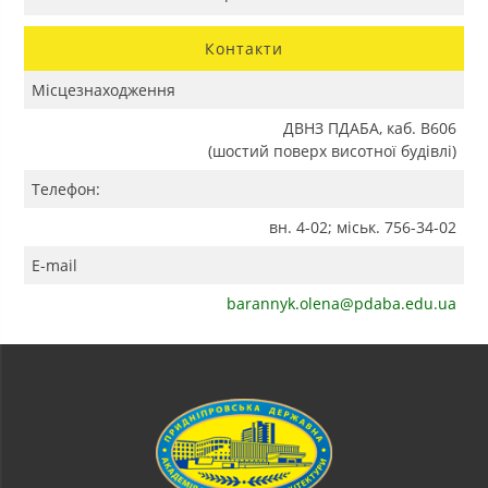
Контакти
Місцезнаходження
ДВНЗ ПДАБА, каб. В606
(шостий поверх висотної будівлі)
Телефон:
вн. 4-02; міськ. 756-34-02
E-mail
barannyk.olena@pdaba.edu.ua