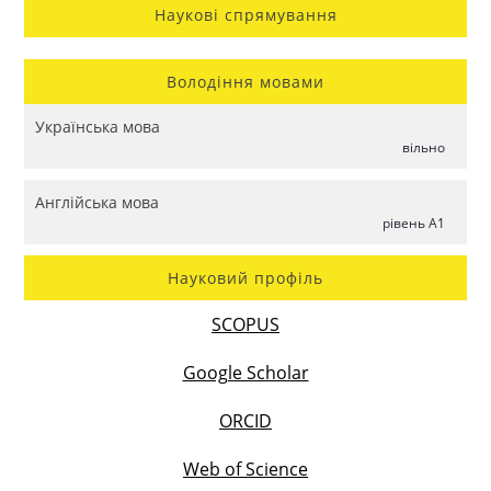
Наукові спрямування
Володіння мовами
Українська мова
вільно
Англійська мова
рівень A1
Науковий профіль
SCOPUS
Google Scholar
ORCID
Web of Science