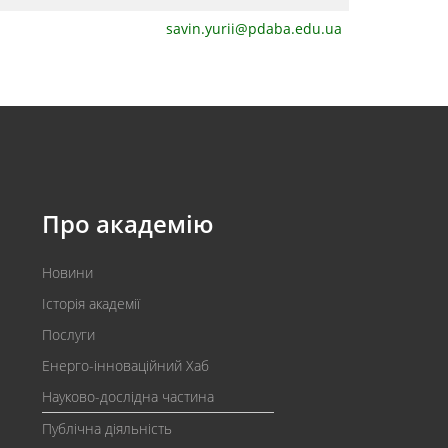
savin.yurii@pdaba.edu.ua
Про академію
Новини
Історія академії
Послуги
Енерго-інноваційний Хаб
Науково-дослідна частина
Публічна діяльність