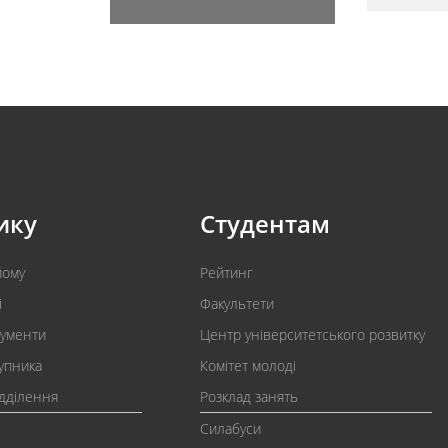
ику
Студентам
йому
Рейтинг
і
Факультети
кументи
Центр університетського розвитку
упника
Комітет молоді
ідділення
Розклад занять
Силабуси