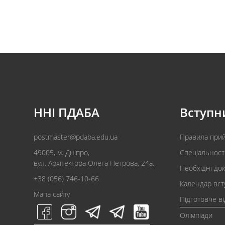
ННІ ПДАБА
Вступн
postmaster@pdaba.edu.ua
Правила при
49005, м. Дніпро,
Спеціальност
вул. Архітектора Олега Петрова, 24а.
Необхідні до
+38 (056) 746-10-66
Календар вст
Мапа сайту
Підготовче в
Олімпіади