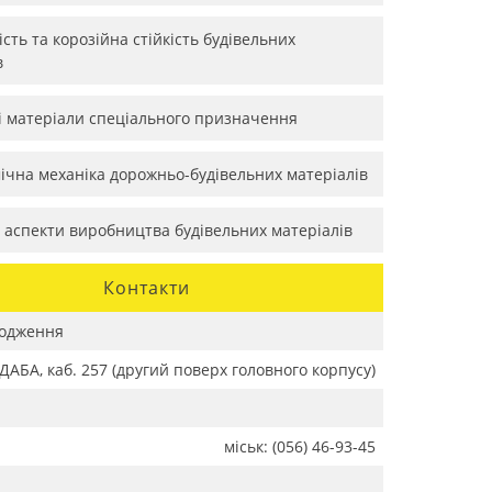
сть та корозійна стійкість будівельних
в
і матеріали спеціального призначення
мічна механіка дорожньо-будівельних матеріалів
і аспекти виробництва будівельних матеріалів
Контакти
одження
АБА, каб. 257 (другий поверх головного корпусу)
міськ: (056) 46-93-45