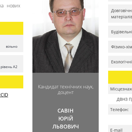
бка нових
Довговічні
матеріалі
Будівельн
вільно
Фізико-хі
Екологічн
рівень A2
Кандидат технічних наук,
Місцезнах
доцент
CID
ДВНЗ ПД
Телефон:
САВІН
ЮРІЙ
ЛЬВОВИЧ
E-mail