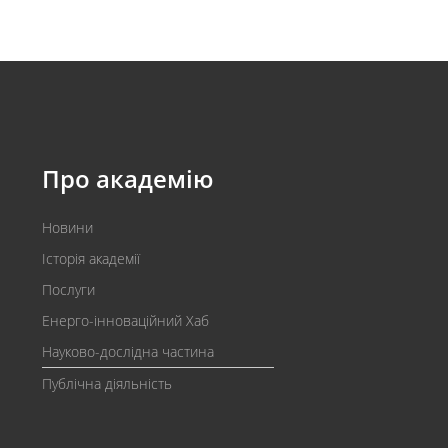
Про академію
Новини
Історія академії
Послуги
Енерго-інноваційний Хаб
Науково-дослідна частина
Публічна діяльність