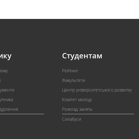
ику
Студентам
йому
Рейтинг
і
Факультети
кументи
Центр університетського розвитку
упника
Комітет молоді
ідділення
Розклад занять
Силабуси