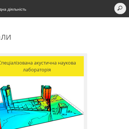
на діяльність
али
Спеціалізована акустична наукова
лабораторія