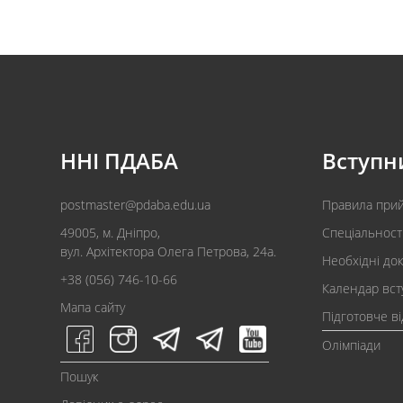
ННІ ПДАБА
Вступн
postmaster@pdaba.edu.ua
Правила при
49005, м. Дніпро,
Спеціальност
вул. Архітектора Олега Петрова, 24а.
Необхідні до
+38 (056) 746-10-66
Календар вст
Мапа сайту
Підготовче в
Олімпіади
Пошук