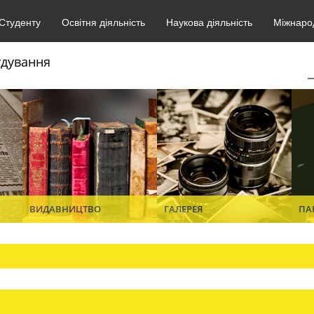
Студенту
Освітня діяльність
Наукова діяльність
Міжнарод
удування
ВИДАВНИЦТВО
ГАЛЕРЕЯ
ПА