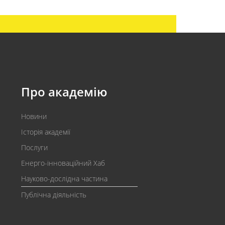
Про академію
Новини
Історія академії
Послуги
Енерго-інноваційний Хаб
Науково-дослідна частина
Публічна діяльність