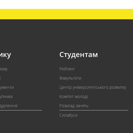
ику
Студентам
йому
Рейтинг
і
Факультети
кументи
Центр університетського розвитку
упника
Комітет молоді
ідділення
Розклад занять
Силабуси