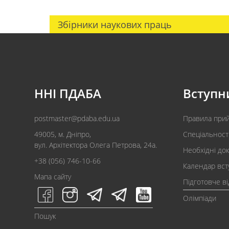
Збірники наукових праць
ННІ ПДАБА
Вступн
postmaster@pdaba.edu.ua
Правила при
49005, м. Дніпро,
Спеціальност
вул. Архітектора Олега Петрова, 24а.
Необхідні до
+38 (056) 746-10-66
Календар вст
Мапа сайту
Підготовче в
Олімпіади
Пошук