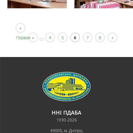
«
Первая
«
4
5
6
7
8
»
ННІ ПДАБА
1930-2026
49005, м. Дніпро,