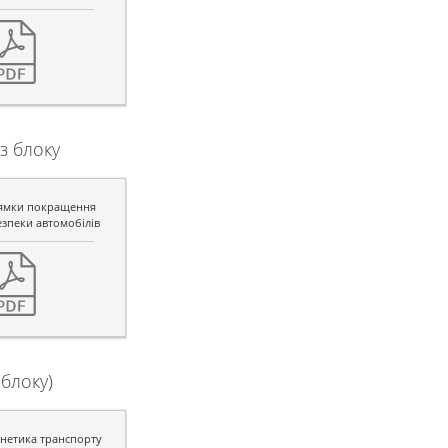
з блоку
рямки покращення
езпеки автомобілів
блоку)
рнетика транспорту