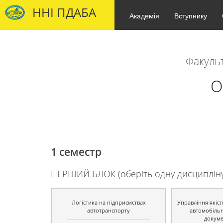
ННІ ПДАБА
Академія
Вступнику
Факульт
О
1 семестр
ПЕРШИЙ БЛОК (оберіть одну дисципліну 
Логістика на підприємствах
Управління якіст
автотранспорту
автомобільн
докум