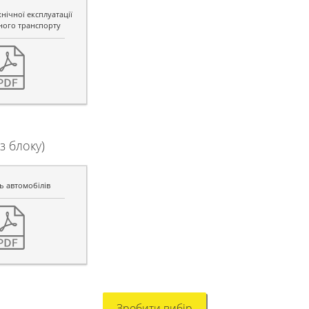
нічної експлуатації
ного транспорту
з блоку)
ь автомобілів
Зробити вибір