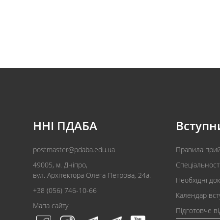
ННІ ПДАБА
Вступн
postmaster@pdaba.edu.ua
Правила при
49005, м. Дніпро,
Спеціальност
вул. Архітектора Олега Петрова, 24а.
Необхідні до
+38 (056) 746-10-66
Календар вст
Мапа сайту
Підготовче в