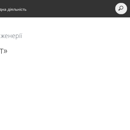
на діяльність
нженерії
т»