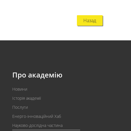
Назад
Про академію
Новини
Історія академії
Послуги
Енерго-інноваційний Хаб
Науково-дослідна частина