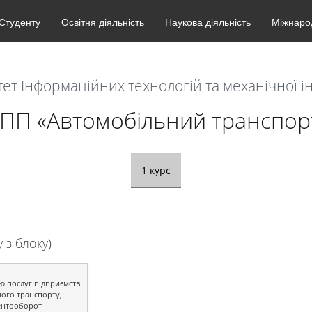
Студенту
Освітня діяльність
Наукова діяльність
Міжнарод
ет Інформаційних технологій та механічної і
ПП «Автомобільний транспор
1 курс
з блоку)
ю послуг підприємств
ого транспорту,
ентооборот