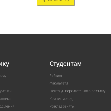
ику
Студентам
йому
Рейтинг
і
Факультети
кументи
Центр університетського розвитку
упника
Комітет молоді
ідділення
Розклад занять