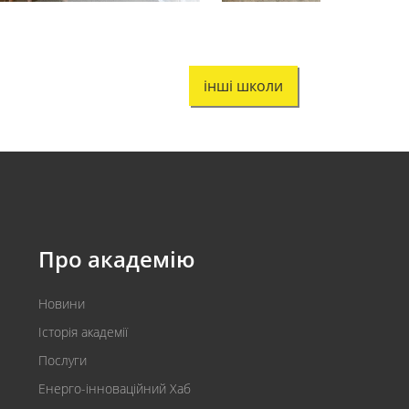
інші школи
Про академію
Новини
Історія академії
Послуги
Енерго-інноваційний Хаб