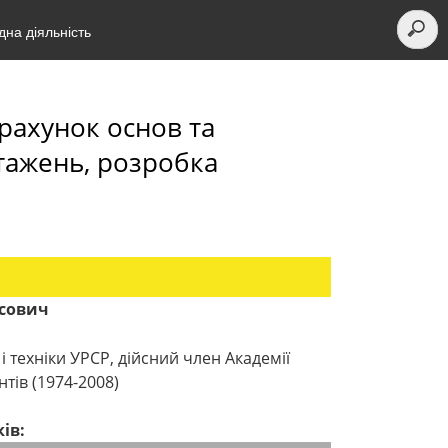
на діяльність
рахунок основ та
нтажень, розробка
исович
 і техніки УРСР, дійсний член Академії
тів (1974-2008)
ів: