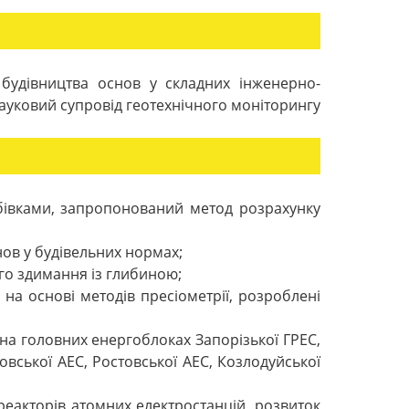
 будівництва основ у складних інженерно-
науковий супровід геотехнічного моніторингу
бівками, запропонований метод розрахунку
нов у будівельних нормах;
го здимання із глибиною;
на основі методів пресіометрії, розроблені
 на головних енергоблоках Запорізької ГРЕС,
овської АЕС, Ростовської АЕС, Козлодуйської
реакторів атомних електростанцій, розвиток