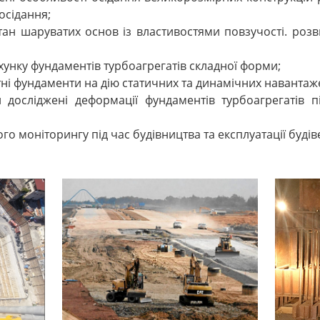
осідання;
н шаруватих основ із властивостями повзучості. розви
унку фундаментів турбоагрегатів складної форми;
ні фундаменти на дію статичних та динамічних навантаже
досліджені деформації фундаментів турбоагрегатів п
го моніторингу під час будівництва та експлуатації буді