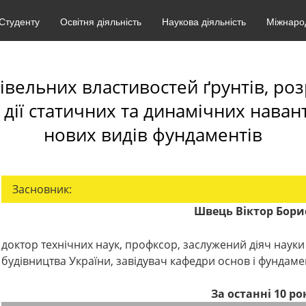
Студенту
Освітня діяльність
Наукова діяльність
Міжнарод
івельних властивостей ґрунтів, роз
дії статичних та динамічних нава
нових видів фундаментів
Засновник:
Швець Віктор Бор
доктор технічних наук, профксор
, заслужений діяч науки
будівництва України, завідувач кафедри основ і фундамен
За останні 10 рок