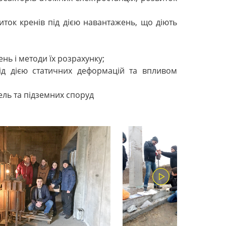
ток кренів під дією навантажень, що діють
нь і методи їх розрахунку;
ід дією статичних деформацій та впливом
вель та підземних споруд