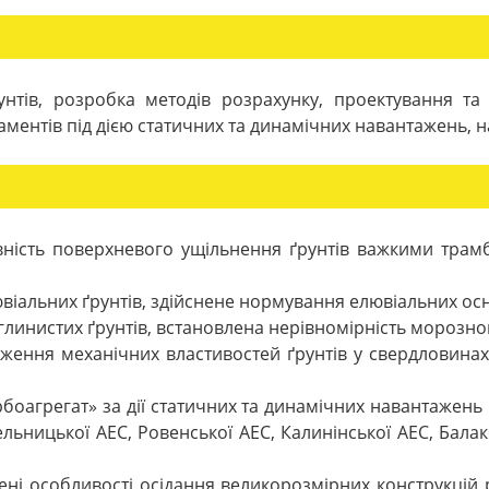
унтів, розробка методів розрахунку, проектування та
аментів під дією статичних та динамічних навантажень, 
вність поверхневого ущільнення ґрунтів важкими трам
лювіальних ґрунтів, здійснене нормування елювіальних ос
глинистих ґрунтів, встановлена нерівномірність морозно
ження механічних властивостей ґрунтів у свердловинах 
боагрегат» за дії статичних та динамічних навантажень
льницької АЕС, Ровенської АЕС, Калинінської АЕС, Балак
ні особливості осідання великорозмірних конструкцій 