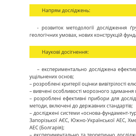
Напрям досліджень:
- розвиток методології дослідження ґр
геологічних умовах, нових конструкцій фунд
Наукові досігнення:
– експериментально досліджена ефекти
ущільнених основ;
– розроблені критерії оцінки вивітрілості е
– вивчені особливості морозного здимання 
– розроблені ефективні прибори для дослід
методи, включені до державних стандартів;
– досліджені системи «основа-фундамент-тур
Запорізької АЄС, Южно-Української АЕС, Хме
АЕС (Болгарія);
– експериментально та теоретично дослідже