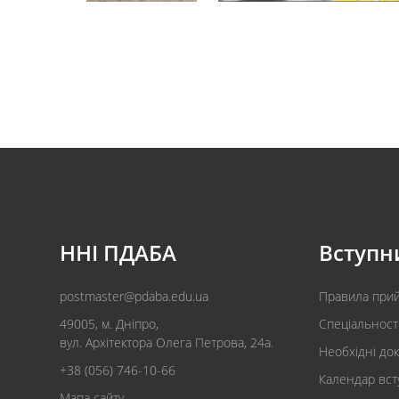
ННІ ПДАБА
Вступн
postmaster@pdaba.edu.ua
Правила при
49005, м. Дніпро,
Спеціальност
вул. Архітектора Олега Петрова, 24а.
Необхідні до
+38 (056) 746-10-66
Календар вст
Мапа сайту