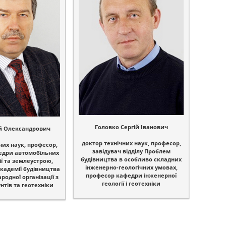
Головко Сергій Іванович
ій Олександрович
доктор технічних наук, професор,
них наук, професор,
завідувач відділу Проблем
едри автомобільних
будівництва в особливо складних
зії та землеустрою,
інженерно-геологічних умовах,
кадемії будівництва
професор кафедри інженерної
родної організації з
геології і геотехніки
нтів та геотехніки