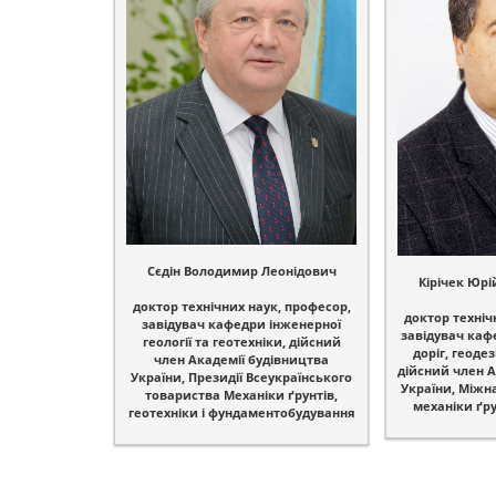
Сєдін Володимир Леонідович
Кірічек Юр
доктор технічних наук, професор,
доктор техніч
завідувач кафедри інженерної
завідувач каф
геології та геотехніки, дійсний
доріг, геоде
член Академії будівництва
дійсний член А
України, Президії Всеукраїнського
України, Міжна
товариства Механіки ґрунтів,
механіки ґру
геотехніки і фундаментобудування