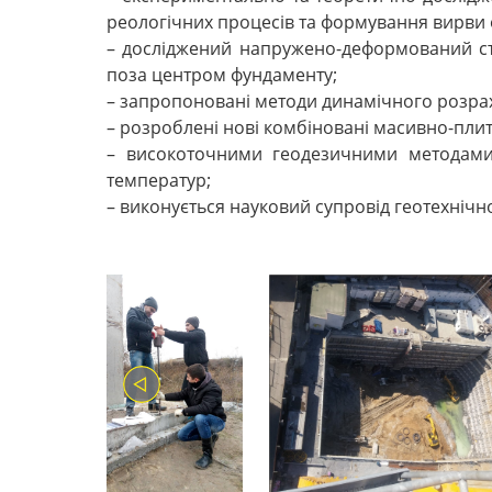
реологічних процесів та формування вирви 
– досліджений напружено-деформований ста
поза центром фундаменту;
– запропоновані методи динамічного розрах
– розроблені нові комбіновані масивно-плит
– високоточними геодезичними методами 
температур;
– виконується науковий супровід геотехнічно