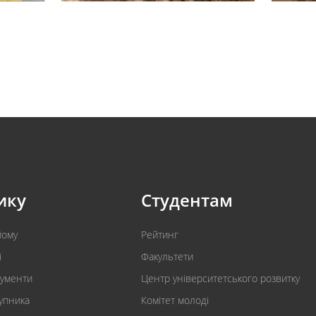
ику
Студентам
йому
Рейтинг
і
Факультети
кументи
Центр університетського розвитку
упника
Комітет молоді