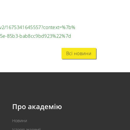
v2/
1675341645557?context=%7b%
5e-85b3-bab8cc9bd923%22%7d
Всі новини
Про академію
Новини
Історія академії