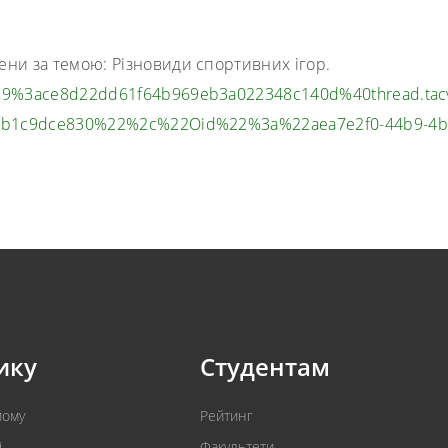
ени за темою: Різновиди спортивних ігор.
19%
3ace8d22dd61f64b969eb3a022348c
140d%40thread.tac
75b1c9dce830%22%2c%
22Oid%22%3a%22aea7e2f0-44b9-
4b
ику
Студентам
йому
Рейтинг
і
Факультети