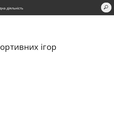
на діяльність
портивних ігор