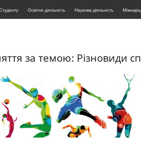
Студенту
Освітня діяльність
Наукова діяльність
Міжнарод
няття за темою: Різновиди с