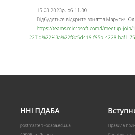
15.03.2023р. об 11.00
Відбудеться відкрите заняття Марусич Ол
https://teams.microsoft.com/l/
meetup-join/
22Tid%22%3a%22f8c5d419-f95b-
4228-baf1-
ННІ ПДАБА
Вступн
postmaster@pdaba.edu.ua
Правила при
49005, м. Дніпро,
Спеціальност