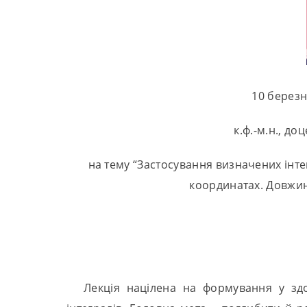
10 березн
к.ф.-м.н., д
на тему “Застосування визначених інт
координатах. Довжин
Лекція націлена на формування у зд