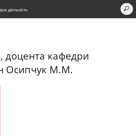
на діяльність
., доцента кафедри
н Осипчук М.М.