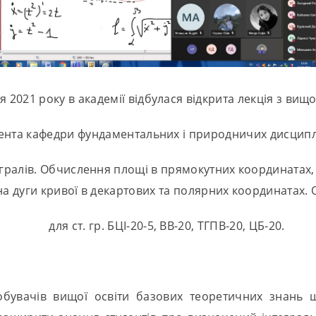
я 2021 року в академії відбулася відкрита лекція з вищ
оцента кафедри фундаментальних і природничих дисцип
егралів. Обчислення площі в прямокутних координатах,
а дуги кривої в декартових та полярних координатах. О
для ст. гр. БЦІ-20-5, ВВ-20, ТГПВ-20, ЦБ-20.
обувачів вищої освіти базових теоретичних знань