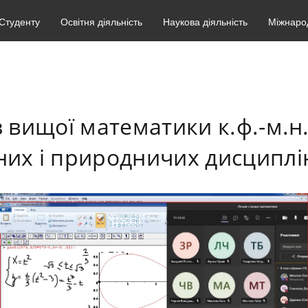
Студенту
Освітня діяльність
Наукова діяльність
Міжнарод
з вищої математики к.ф.-м.н
их і природничих дисциплі