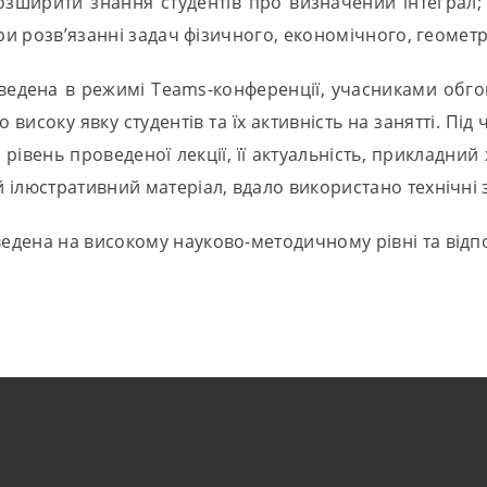
розширити знання студентів про визначений інтеграл
при розв’язанні задач фізичного, економічного, геомет
едена в режимі Teams-конференції, учасниками обгово
но високу явку студентів та їх активність на занятті. П
вень проведеної лекції, її актуальність, прикладний х
 ілюстративний матеріал, вдало використано технічні 
оведена на високому науково-методичному рівні та від