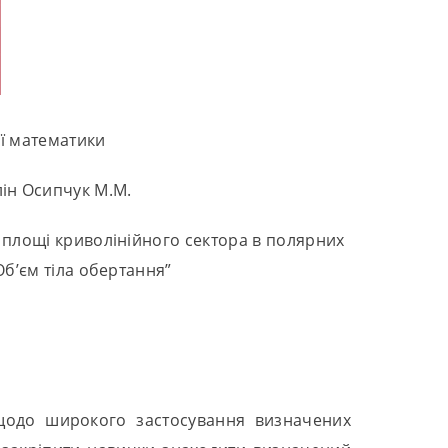
ої математики
лін Осипчук М.М.
 площі криволінійного сектора в полярних
б’єм тіла обертання”
 щодо широкого застосування визначених