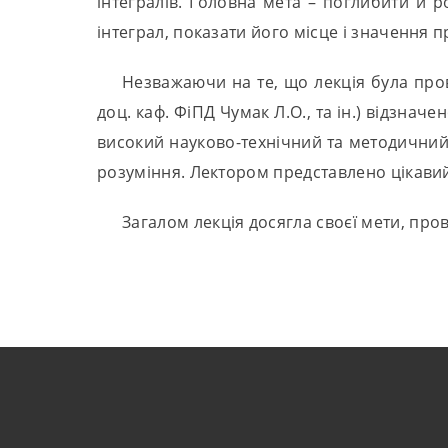
інтегралів. Головна мета – поглибити й 
інтеграл, показати його місце і значення 
Незважаючи на те, що лекція була пров
доц. каф. ФіПД Чумак Л.О., та ін.) відзначе
високий науково-технічний та методичний рі
розуміння. Лектором представлено цікавий
Загалом лекція досягла своєї мети, пр