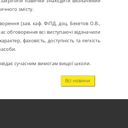
; закріпити навички знаходити визначений
ричного змісту.
рення (зав. каф. ФіПД, доц. Бекетов О.В.,
ід час обговорення всі виступаючі відзначили
арактер, фаховість, доступність та легкість
засоби.
повідає сучасним вимогам вищої школи.
Всі новини