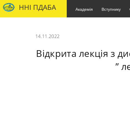
ННІ ПДАБА
Академія
Вступнику
14.11.2022
Відкрита лекція з д
” л