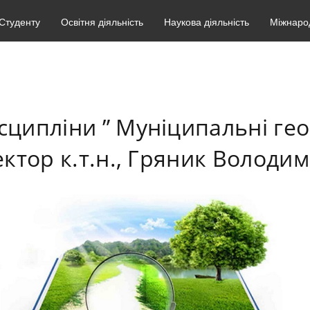
Студенту
Освітня діяльність
Наукова діяльність
Міжнарод
исципліни ” Муніципальні ге
ектор к.т.н., Гряник Володи