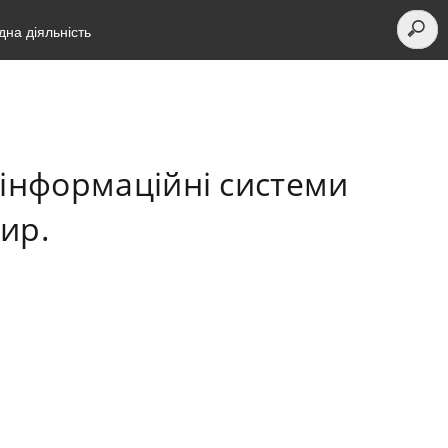
на діяльність
оінформаційні системи
мир.