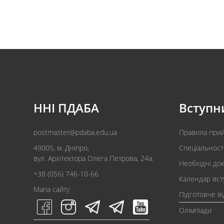
ННІ ПДАБА
Вступн
postmaster@pdaba.edu.ua
Правила при
49005, м. Дніпро,
Спеціальност
вул. Архітектора Олега Петрова, 24а.
Необхідні до
+38 (056) 746-10-66
Календар вст
Мапа сайту
Підготовче в
Олімпіади