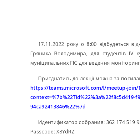
17.11.2022 року о 8:00 відбудеться ві
Гряника Володимира, для студентів IV ку
муніципальних ГІС для ведення моніторинг
Приєднатись до лекції можна за посила
https://teams.microsoft.com/l/meetup-jo
context=%7b%22Tid%22%3a%22f8c5d419-f9
94ca92413846%22%7d
Идентификатор собрания: 362 174 519 9
Passcode: X8YdRZ