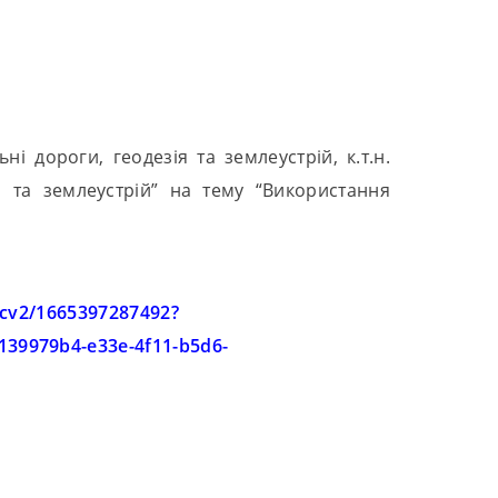
і дороги, геодезія та землеустрій, к.т.н.
ія та землеустрій” на тему “Використання
acv2/1665397287492?
9979b4-e33e-4f11-b5d6-