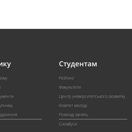
ику
Студентам
йому
Рейтинг
і
Факультети
кументи
Центр університетського розвитку
упника
Комітет молоді
ідділення
Розклад занять
Силабуси