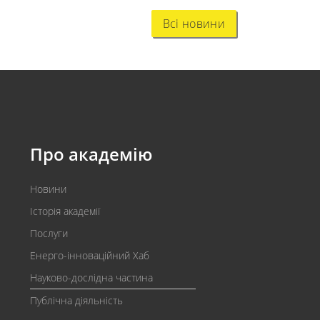
Всі новини
Про академію
Новини
Історія академії
Послуги
Енерго-інноваційний Хаб
Науково-дослідна частина
Публічна діяльність