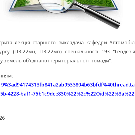
дкрита лекція старшого викладача кафедри Автомобільн
рсу (ГІЗ-22мн, ГІЗ-22мп) спеціальності 193 “Геодез
у земель об’єднаної територіальної громади”.
нням:
in/19%3ad94174313fb841a2ab9533804b63bfdf%40thread.t
5b-4228-baf1-75b1c9dce830%22%2c%22Oid%22%3a%2213
26