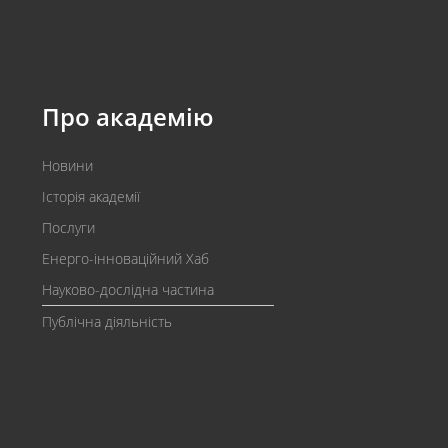
Про академію
Новини
Історія академії
Послуги
Енерго-інноваційний Хаб
Науково-дослідна частина
Публічна діяльність