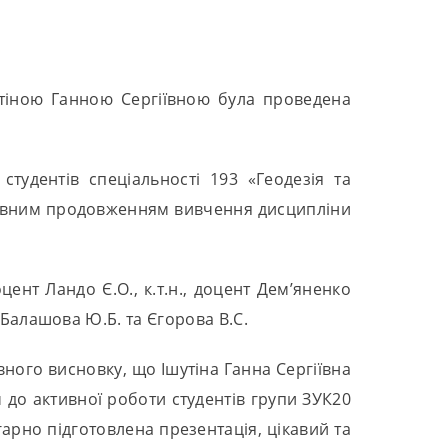
шутіною Ганною Сергіївною була проведена
тудентів спеціальності 193 «Геодезія та
лідовним продовженням вивчення дисципліни
доцент Ландо Є.О., к.т.н., доцент Дем’яненко
ент Балашова Ю.Б. та Єгорова В.С.
ного висновку, що Ішутіна Ганна Сергіївна
 до активної роботи студентів групи ЗУК20
гарно підготовлена презентація, цікавий та