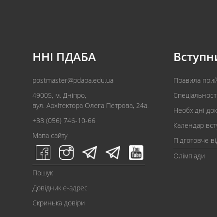
ННІ ПДАБА
Вступн
postmaster@pdaba.edu.ua
Правила при
49005, м. Дніпро,
Спеціальност
вул. Архітектора Олега Петрова, 24а.
Необхідні до
+38 (056) 746-10-66
Календар вст
Мапа сайту
Підготовче в
Олімпіади
Пошук
Довідник e-адрес
Скринька довіри