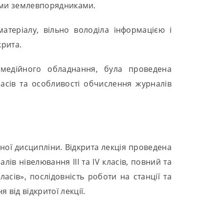
тами землевпорядниками.
атеріалу, вільно володіла інформацією і
крита.
медійного обладнання, була проведена
ласів та особливості обчислення журналів
аної дисципліни. Відкрита лекція проведена
в нівелювання ІІІ та ІV класів, повний та
класів», послідовність роботи на станції та
від відкритої лекції.