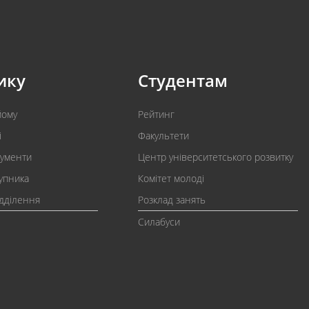
ику
Студентам
йому
Рейтинг
і
Факультети
кументи
Центр університетського розвитку
упника
Комітет молоді
ідділення
Розклад занять
Силабуси