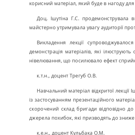
корисний матеріал, який буде в нагоду дл
Доц. Ішутіна Г.С. продемонструвала 
майстерно утримувала увагу аудиторії протя
Викладення лекції супроводжувалос
демонстрація матеріалів, які ілюструють
нівелювання, що посилювало ефект сприйня
к.т.н., доцент Трегуб О.В.
Навчальний матеріал відкритої лекції І
із застосуванням презентаційного матеріа
скорочений склад бригади відповідно до вим
джерела похибок, які призводять до знижен
к.е.н., доцент Кульбака О.М.