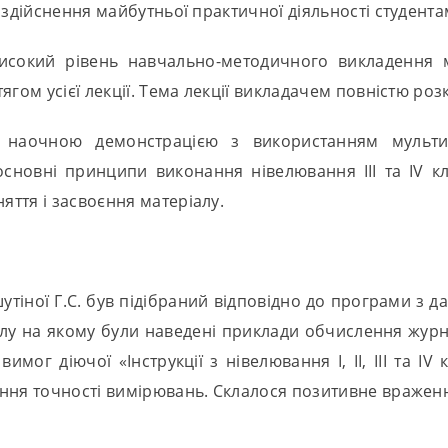
я здійснення майбутньої практичної діяльності студен
високий рівень навчально-методичного викладення м
гом усієї лекції. Тема лекції викладачем повністю роз
я наочною демонстрацією з використанням мульти
 основні принципи виконання нівелювання ІІІ та ІV к
ття і засвоєння матеріалу.
шутіної Г.С. був підібраний відповідно до програми з д
лу на якому були наведені приклади обчислення журналі
ог діючої «Інструкції з нівелювання I, II, III та IV 
ня точності вимірювань. Склалося позитивне враження 