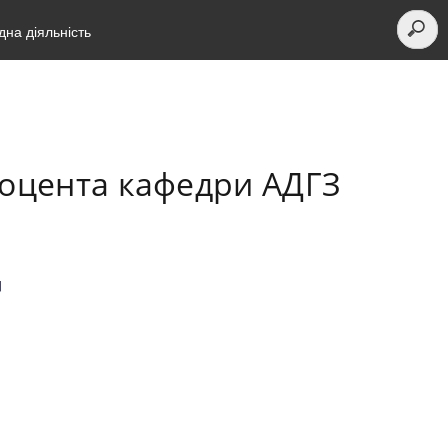
на діяльність
 доцента кафедри АДГЗ