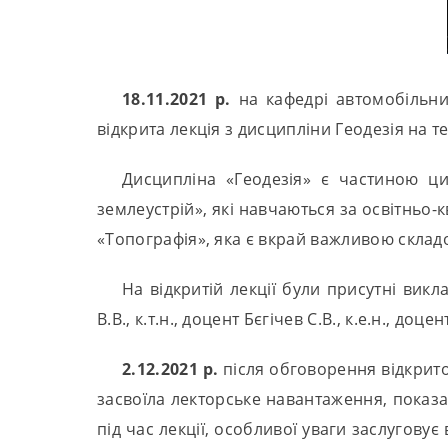
18.11.2021 р.
на кафедрі автомобільни
відкрита лекція з дисципліни Геодезія на те
Дисципліна «Геодезія» є частиною ци
землеустрій», які навчаються за освітньо
«Топографія», яка є вкрай важливою склад
На відкритій лекції були присутні викла
В.В., к.т.н., доцент Бєгічев С.В., к.е.н., до
2.12.2021 р.
після обговорення відкрито
засвоїла лекторське навантаження, показа
під час лекції, особливої уваги заслугову