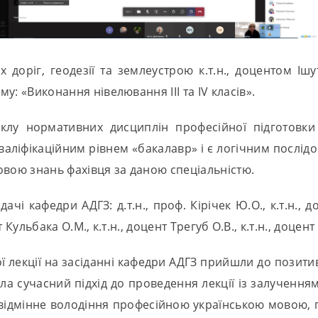
х доріг, геодезії та землеустрою к.т.н., доцентом І
му: «Виконання нівелювання ІІІ та ІV класів».
клу нормативних дисциплін професійної підготовки с
-кваліфікаційним рівнем «бакалавр» і є логічним пос
овою знань фахівця за даною спеціальністю.
дачі кафедри АДГЗ: д.т.н., проф. Кірічек Ю.О., к.т.н., 
цент Кульбака О.М., к.т.н., доцент Трегуб О.В., к.т.н., доц
ї лекції на засіданні кафедри АДГЗ прийшли до позитив
ла сучасний підхід до проведення лекції із залученням
є відмінне володіння професійною українською мовою, 