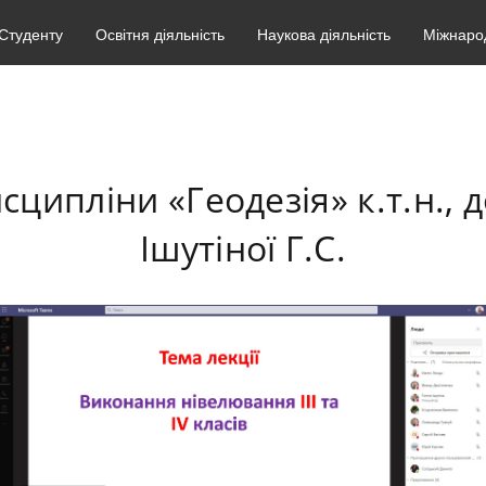
Студенту
Освітня діяльність
Наукова діяльність
Міжнарод
исципліни «Геодезія» к.т.н.,
Ішутіної Г.С.