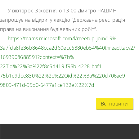
У вівторок, 3 жовтня, о 13-00 Дмитро ЧАШИН
запрошує на відкриту лекцію “Державна реєстрація
права на виконання будівельних робіт”.
https://teams.microsoft.com/l/
meetup-join/19%
3a7fda8fe36b8648cca2d60ecc6880
eb54%40thread.tacv2/
1693908688591?context=%7b%
22Tid%22%3a%22f8c5d419-f95b-
4228-baf1-
75b1c9dce830%22%2c%
22Oid%22%3a%220d706ae9-
9809-
471d-99d0-6477a1ce132e%22%7d
Всі новини