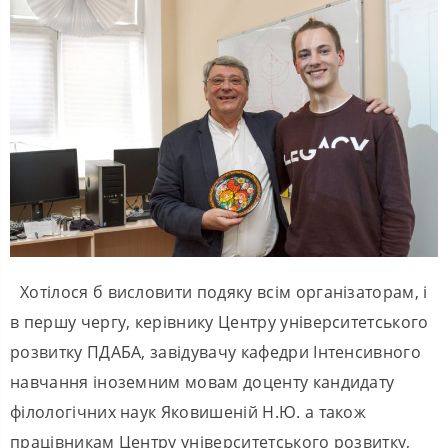
Хотілося б висловити подяку всім організаторам, і
в першу чергу, керівнику Центру університетського
розвитку ПДАБА, завідувачу кафедри Інтенсивного
навчання іноземним мовам доценту кандидату
філологічних наук Яковишеній Н.Ю. а також
працівникам Центру університетського розвитку,