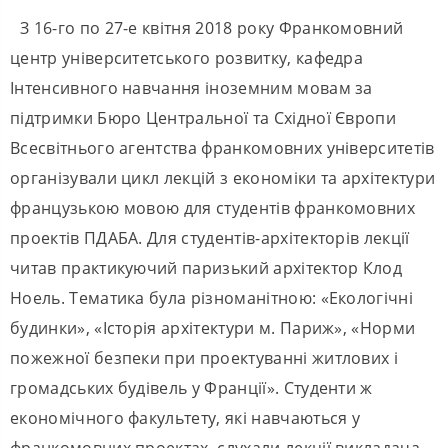
З 16-го по 27-е квітня 2018 року Франкомовний
центр університетського розвитку, кафедра
Інтенсивного навчання іноземним мовам за
підтримки Бюро Центральної та Східної Європи
Всесвітнього агентства франкомовних університетів
організували цикл лекцій з економіки та архітектури
французькою мовою для студентів франкомовних
проектів ПДАБА. Для студентів-архітекторів лекції
читав практикуючий паризький архітектор Клод
Ноель. Тематика була різноманітною: «Екологічні
будинки», «Історія архітектури м. Париж», «Норми
пожежної безпеки при проектуванні житлових і
громадських будівель у Франції». Студенти ж
економічного факультету, які навчаються у
франкомовних проектах, слухали лекції викладача