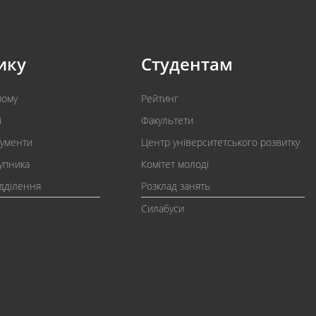
ику
Студентам
йому
Рейтинг
і
Факультети
кументи
Центр університетського розвитку
упника
Комітет молоді
ідділення
Розклад занять
Силабуси