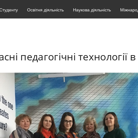
Студенту
Освітня діяльність
Наукова діяльність
Міжнарод
асні педагогічні технології в 