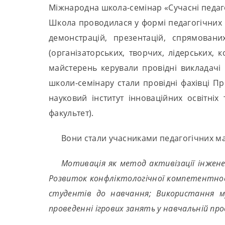
Міжнародна школа-семінар «Сучасні педагогі
Школа проводилася у формі педагогічних ма
демонстрацій, презентацій, спрямован
(організаторських, творчих, лідерських, 
майстерень керували провідні викладачі і
школи-семінару стали провідні фахівці Пр
науковий інститут інноваційних освітніх 
факультет).
Вони стали учасниками педагогічних ма
Мотивація як метод активізації інжен
Розвиток конфліктологічної компетентнос
студентів до навчання; Використання му
проведенні ігрових занять у навчальній про