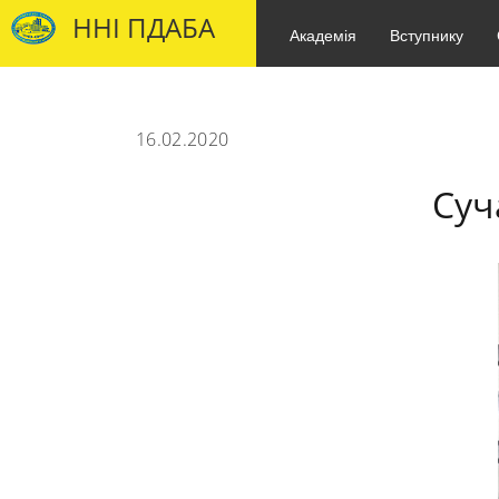
ННІ ПДАБА
Академія
Вступнику
16.02.2020
Суч