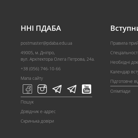
ННІ ПДАБА
Вступн
postmaster@pdaba.edu.ua
Правила при
49005, м. Дніпро,
Спеціальност
вул. Архітектора Олега Петрова, 24а.
Необхідні до
+38 (056) 746-10-66
Календар вст
Мапа сайту
Підготовче в
Олімпіади
Пошук
Довідник e-адрес
Скринька довіри