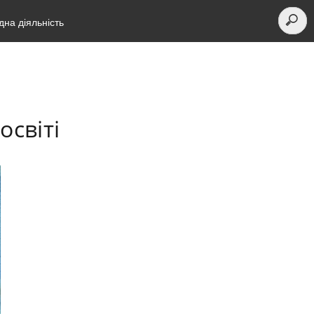
на діяльність
освіті