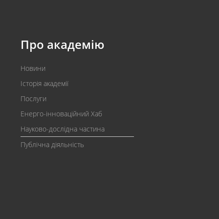
Про академію
Новини
Історія академії
Послуги
Енерго-інноваційний Хаб
Науково-дослідна частина
Публічна діяльність