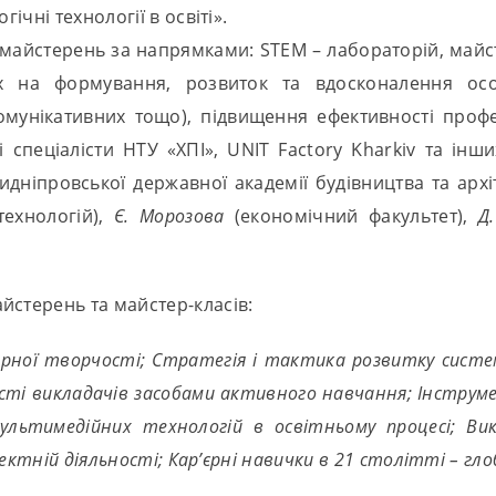
чні технології в освіті».
йстерень за напрямками: STEM – лабораторій, майстер-
их на формування, розвиток та вдосконалення осо
комунікативних тощо), підвищення ефективності профе
 спеціалісти НТУ «ХПІ», UNIT Factory Kharkiv та інш
идніпровської державної академії будівництва та архі
технологій),
Є. Морозова
(економічний факультет),
Д
йстерень та майстер-класів:
ерної творчості; Стратегія і тактика розвитку систе
ті викладачів засобами активного навчання; Інструмен
льтимедійних технологій в освітньому процесі; Вик
ектній діяльності; Кар’єрні навички в 21 столітті – гло