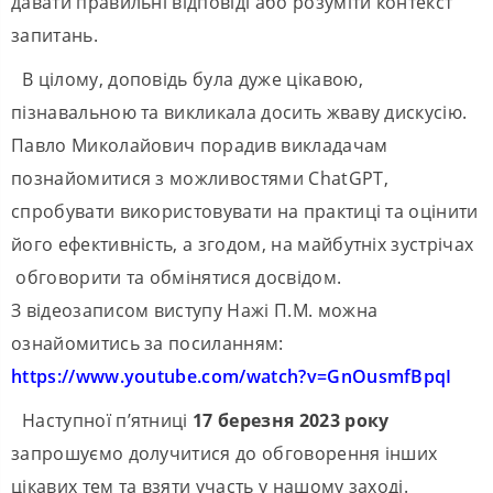
давати правильні відповіді або розуміти контекст
запитань.
В цілому, доповідь була дуже цікавою,
пізнавальною та викликала досить жваву дискусію.
Павло Миколайович порадив викладачам
познайомитися з можливостями ChatGPT,
спробувати використовувати на практиці та оцінити
його ефективність, а згодом, на майбутніх зустрічах
обговорити та обмінятися досвідом.
З відеозаписом виступу Нажі П.М. можна
ознайомитись за посиланням:
https://www.youtube.com/watch?v=GnOusmfBpqI
Наступної п’ятниці
17 березня 2023 року
запрошуємо долучитися до обговорення інших
цікавих тем та взяти участь у нашому заході.