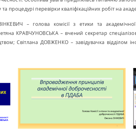
у та процедурі перевірки кваліфікаційних робіт на акад
ЗІНКЕВИЧ – голова комісії з етики та академічно
 Тетяна КРАВЧУНОВСЬКА – вчений секретар спеціалізова
ицтвом; Світлана ДОВЖЕНКО – завідувачка відділом ін