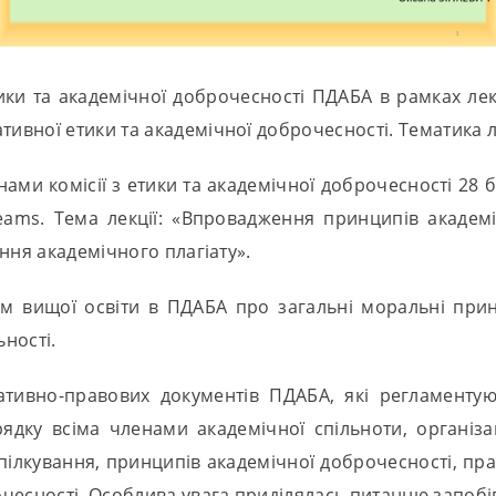
ики та академічної доброчесності ПДАБА в рамках лек
вної етики та академічної доброчесності. Тематика л
ми комісії з етики та академічної доброчесності 28 бе
ms. Тема лекції: «Впровадження принципів академі
ння академічного плагіату».
ам вищої освіти в ПДАБА про загальні моральні при
ьності.
ивно-правових документів ПДАБА, які регламентуют
дку всіма членами академічної спільноти, організац
спілкування, принципів академічної доброчесності, пр
есності. Особлива увага приділялась питанню запобіг