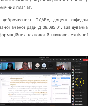
емічний плагіат.
ї доброчесності ПДАБА, доцент кафедри
ної вченої ради Д 08.085.01, завідувачка
формаційних технологій науково-технічної