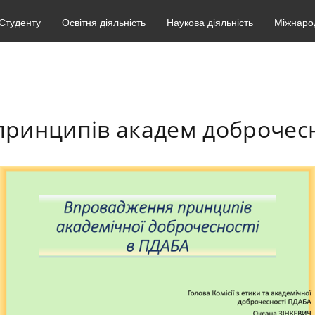
Студенту
Освітня діяльність
Наукова діяльність
Міжнарод
принципів академ доброчесно