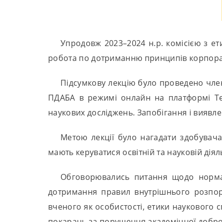
Упродовж 2023–2024 н.р. комісією з ет
робота по дотриманню принципів корпорати
Підсумкову лекцію було проведено члена
ПДАБА в режимі онлайн на платформі Teа
наукових досліджень. Запобігання і виявле
Метою лекції було нагадати здобувач
мають керуватися освітній та науковій діял
Обговорювались питання щодо нормат
дотримання правил внутрішнього розпоря
вченого як особистості, етики наукового 
покарань за порушення академічної доброч