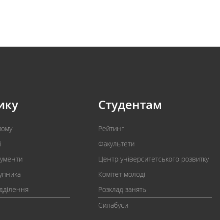
ику
Студентам
йому
Рейтинг
і
Факультети
кументи
Центр університетського розвитку
упника
Комітет молоді
ідділення
Розклад занять
Силабуси