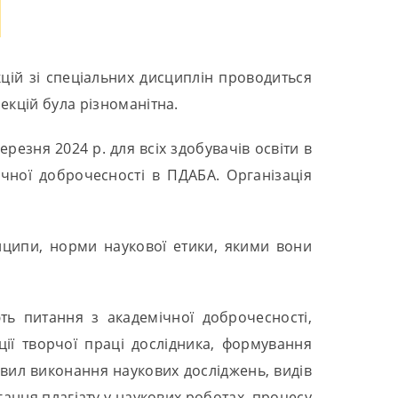
цій зі спеціальних дисциплін проводиться
екцій була різноманітна.
резня 2024 р. для всіх здобувачів освіти в
чної доброчесності в ПДАБА. Організація
нципи, норми наукової етики, якими вони
ь питання з академічної доброчесності,
ії творчої праці дослідника, формування
авил виконання наукових досліджень, видів
ання плагіату у наукових роботах, процесу