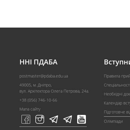
ННІ ПДАБА
Вступн
postmaster@pdaba.edu.ua
Правила при
49005, м. Дніпро,
Спеціальност
вул. Архітектора Олега Петрова, 24а.
Необхідні до
+38 (056) 746-10-66
Календар вст
Мапа сайту
Підготовче в
Олімпіади