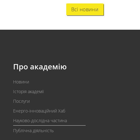
Всі новини
Про академію
Новини
Історія академії
Послуги
Енерго-інноваційний Хаб
Науково-дослідна частина
Публічна діяльність