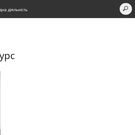
на діяльність
урс