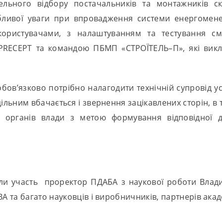
тельного відбору постачальників та монтажників с
собливої уваги при впровадження системи енергоме
користувачами, з налаштуванням та тестування сма
PRECEPT та командою ПБМП «СТРОЇТЕЛЬ–П», які викл
у обов’язково потрібно налагодити технічній супровід 
льним вбачається і звернення зацікавлених сторін, в т
их органів влади з метою формування відповідної 
яли участь проректор ПДАБА з наукової роботи Вла
 та багато науковців і виробничників, партнерів акаде