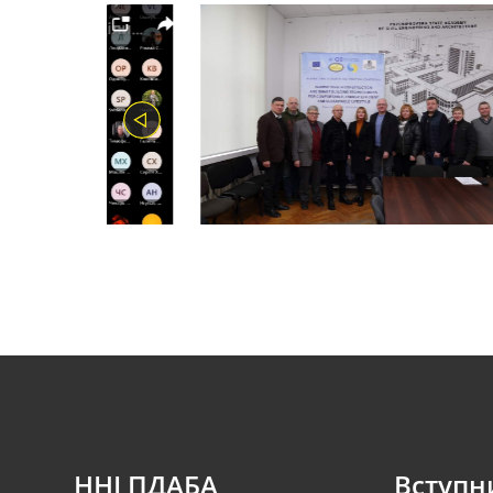
ННІ ПДАБА
Вступн