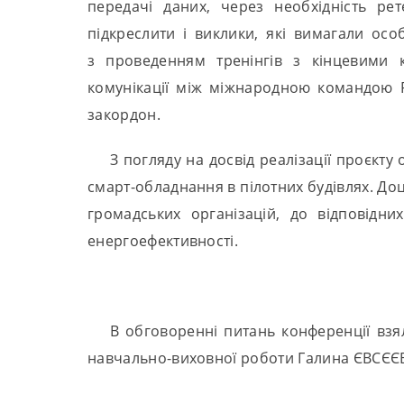
передачі даних, через необхідність ре
підкреслити і виклики, які вимагали о
з проведенням тренінгів з кінцевими 
комунікації між міжнародною командою 
закордон.
З погляду на досвід реалізації проєкт
смарт-обладнання в пілотних будівлях. Доці
громадських організацій, до відповідн
енергоефективності.
В обговоренні питань конференції вз
навчально-виховної роботи Галина ЄВСЄЄВА