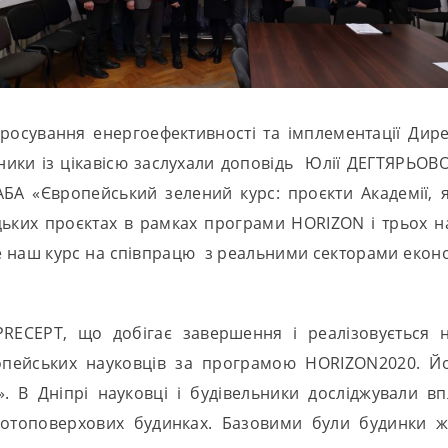
росування енергоефективності та імплементації Дире
сники із цікавісю заслухали доповідь Юлії ДЕГТЯРЬОВО
АБА «Європейський зелений курс: проєкти Академії, 
ьких проєктах в рамках програми HORIZON і трьох 
Але наш курс на співпрацю з реальними секторами еко
PRECEPT, що добігає завершення і реалізовуєтьс
ропейських науковців за програмою HORIZON2020. Йо
В Дніпрі️ науковці і будівельники досліджували вп
готоповерхових будинках. Базовими були будинки 