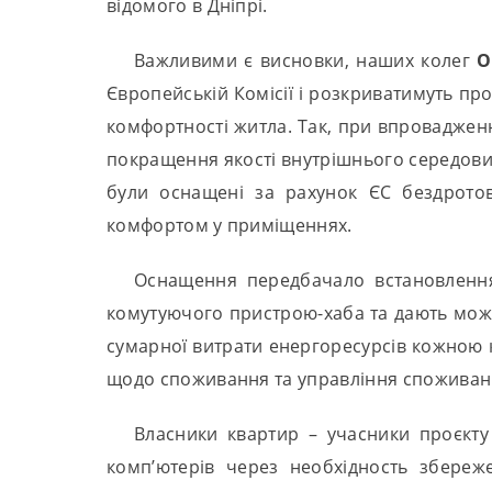
відомого в Дніпрі.
Важливими є висновки, наших колег
О
Європейській Комісії і розкриватимуть п
комфортності житла. Так, при впроваджен
покращення якості внутрішнього середовищ
були оснащені за рахунок ЄС бездрото
комфортом у приміщеннях.
Оснащення передбачало встановлення 
комутуючого пристрою-хаба та дають можли
сумарної витрати енергоресурсів кожною к
щодо споживання та управління споживан
Власники квартир – учасники проєкту 
комп’ютерів через необхідность збереж