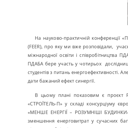
На науково-практичній конференції «П
(FEER), про яку ми вже розповідали, уча
міжнародної освіти і співробітництва ПД
ПДАБА бере участь у чотирьох дослідниц
студентів з питань енергоефективності. 
дати бажаний ефект синергії.
В цьому плані показовим є проєкт 
«СТРОЇТЕЛЬ-П» у складі консурціуму єв
«МЕНШЕ ЕНЕРГІЇ – РОЗУМНІШІ БУДИНКИ». 
зменшення енерговитрат у сучасних ба