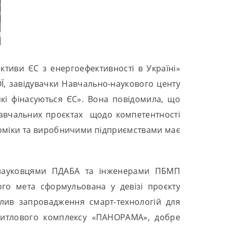
ктиви ЄС з енергоефективності в Україні»
Ї, завідувачки Навчально-наукового центу
які фінасуються ЄС». Вона повідомила, що
навчальних проєктах щодо компетентності
номіки та виробничими підприємствами має
я науковцями ПДАБА та інженерами ПБМП
го мета сформульована у девізі проєкту
лив запровадження смарт-технологій для
житлового комплексу «ПАНОРАМА», добре