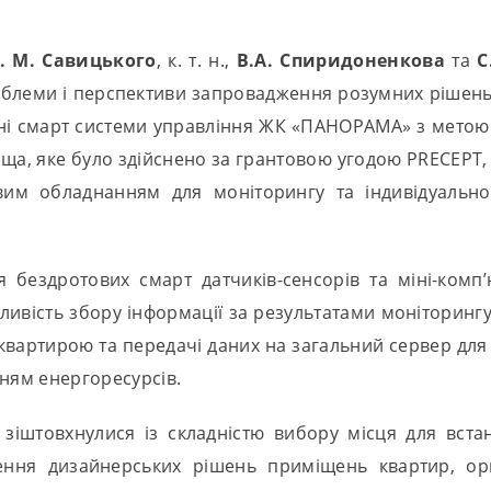
. М. Савицького
, к. т. н.,
В.А. Спиридоненкова
та
С
роблеми і перспективи запровадження розумних рішень 
ні смарт системи управління ЖК «ПАНОРАМА» з метою 
а, яке було здійснено за грантовою угодою PRECEPT, 
вим обладнанням для моніторингу та індивідуально
бездротових смарт датчиків-сенсорів та міні-комп’
вість збору інформації за результатами моніторингу 
вартирою та передачі даних на загальний сервер для 
ням енергоресурсів.
зіштовхнулися із складністю вибору місця для встан
ення дизайнерських рішень приміщень квартир, орга