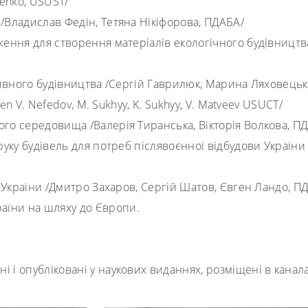
henko
,
USUST
/
а
/
Владислав Федін, Тетяна Нікіфорова
,
ПДАБА
/
ення для створення матеріалів екологічного будівництв
тивного будівництва /Сергій Гаврилюк, Марина Ляховецьк
en V. Nefedov, M. Sukhyy, K. Sukhyy, V. Matveev USUCT
/
ного середовища
/
Валерія Тиранська, Вікторія Волкова
,
ПД
руку будівель для потреб післявоєнної відбудови України
і України /Дмитро Захаров, Сергій Шатов, Євген Ландо, П
аїни на шляху до Європи.
і і опубліковані у наукових виданнях, розміщені в канала