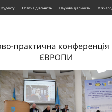
Студенту
Освітня діяльність
Наукова діяльність
Міжнарод
ово-практична конференці
ЄВРОПИ