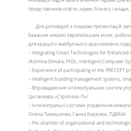
інновацій задля забезпечення параметрів ко
представників освіти, науки, бізнесу і влад
Для доповідей з показом презентацій зап
бажання чимало європейських колег, робочи
для кращого майбутнього красномовно підкре
– Integrating Smart Technologies for Enhanced C
/
Asimina Dimara
,
PhDc
,
Intelligent Computer Sy
–
Experience of participating in the PRECEPT pr
–
Intelligent building management systems, sma
–
Впровадження інтелектуальних систем уп
Циганкова
,
«Строїтель-П»
/
–
Інтелектуальні системи управління клім
Олена Тимошенко, Ганна Березюк
,
ПДАБА
/
–
Peculiarities of organizational and technologi