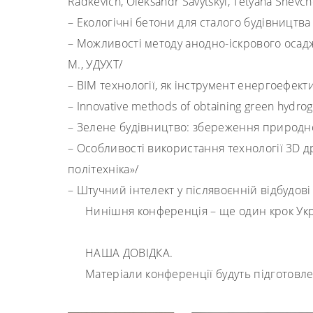
Radkevich, Oleksandr Savytskyi, Tetyana Shevc
–
Екологічні бетони для сталого будівництв
–
Можливості методу анодно-іскрового осадж
М.
,
УДУХТ
/
–
BIM
технології, як інструмент енергоефек
–
Innovative methods of obtaining green hydrog
–
Зелене будівництво: збереження природ
–
Особливості використання технології 3
D д
політехніка»/
–
Штучний інтелект у післявоєнній відбудов
Нинішня конференція – ще один крок Укр
НАША ДОВІДКА.
М
атеріали конференції будуть підготовлен