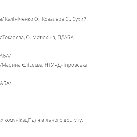
а
/
Калініченко О., Ковальов С., Сухий
аТокарєва, О. Матюхіна, ПДАБА
АБА
/
 /Марина Єлісєєва, НТУ «Дніпровська
ДАБА/…
х комунікації для вільного доступу.