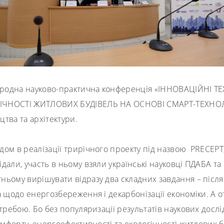
ародна науково-практична конференція
«ІННОВАЦІЙНІ Т
ІЧНОСТІ ЖИТЛОВИХ БУДІВЕЛЬ НА ОСНОВІ СМАРТ-ТЕХНО
тва та архітектури.
дом в реалізації трирічного проекту під назвою
PRECEPT
ідали, участь в ньому взяли українські науковці ПДАБА 
ньому вирішувати відразу два складних завдання – післ
щодо енергозбереження і декарбонізації економіки. А о
отребою. Бо без
популяризації результатів наукових дослі