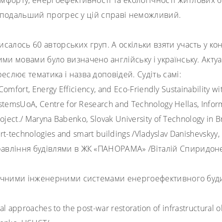
мфорту, енергоефективності та екологічності житлових б
и, подальший прогрес у цій справі неможливий.
исалось 60 авторських груп. А оскільки взяти участь у к
ми мовами було визначено англійську і українську. Акт
слює тематика і назва доповідей. Судіть самі:
omfort, Energy Efficiency, and Eco-Friendly Sustainability w
stemsUoA, Centre for Research and Technology Hellas, Inform
oject.
/
Maryna Babenko
,
Slovak University of Technology in Br
rt-technologies and smart buildings
/
Vladyslav Danishevskyy
,
равління будівлями в ЖК «ПАНОРАМА»
/
Віталій Спиридон
атичними інженерними системами енергоефективного бу
cal approaches to the post-war restoration of infrastructural 