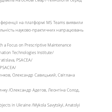
удівель на основі смарт-технологій серед
онференції
на платформі MS Teams
виявили
уальність науково-практичних напрацювань
ith a Focus on Prescriptive Maintenance
ation Technologies Institute
/
atislava
,
PSACEA
/
PSACEA
/
енков, Олександр Савицький, Світлана
динку
/
Олександр Адегов, Леонтіна Солод,
objects in Ukraine
/
Mykola Savytskyi, Anatolyi