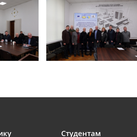
ику
Студентам