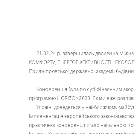
21.02.24 р. завершилась дводенна Міжн
КОМФОРТУ, ЕНЕРГОЕФЕКТИВНОСТІ І ЕКОЛОГ
Придніпровської державної академії будівниц
Конференція була по суті фінальним акор
програмою
HORIZON
2020. Як ми вже розпов
Україні доведеться у найближчому майбут
імплементація європейського законодавства 
практичної конференції стало нагальною п