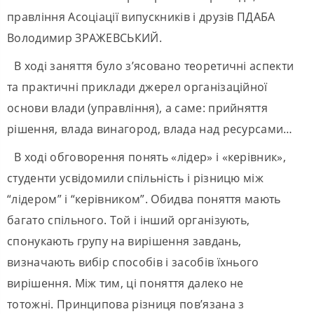
правління Асоціації випускників і друзів ПДАБА
Володимир ЗРАЖЕВСЬКИЙ.
В ході заняття було з’ясовано теоретичні аспекти
та практичні приклади джерел організаційної
основи влади (управління), а саме: прийняття
рішення, влада винагород, влада над ресурсами…
В ході обговорення понять «лідер» і «керівник»,
студенти усвідомили спільність і різницю між
“лідером” і “керівником”. Обидва поняття мають
багато спільного. Той і інший організують,
спонукають групу на вирішення завдань,
визначають вибір способів і засобів їхнього
вирішення. Між тим, ці поняття далеко не
тотожні. Принципова різниця пов’язана з