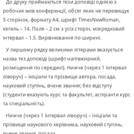
До друку приймаються тези доповіді однією з
робочих мов конференції, обсяг яких не перевищує
5 сторінок, формату А4, шрифт ТіmesNewRoman,
кегель – 14. Поля – 2 см з усіх сторін, міжрядковий
інтервал – 1.5. Вирівнювання по ширині.
У першому рядку великими літерами вказується
назва тез доповіді (шрифт напівжирний,
розміщення по середині). Нижче (через 1 інтервал
ліворуч) – ініціали та прізвище автора, посада,
науковий ступінь, вчене звання; без відступу
(студенти вказують курс та факультет, аспіранти курс
та спеціальність).
Нижче (через 1 інтервал ліворуч) – ініціали та
прізвище наукового керівника, науковий ступінь,
вчене звання, посада.