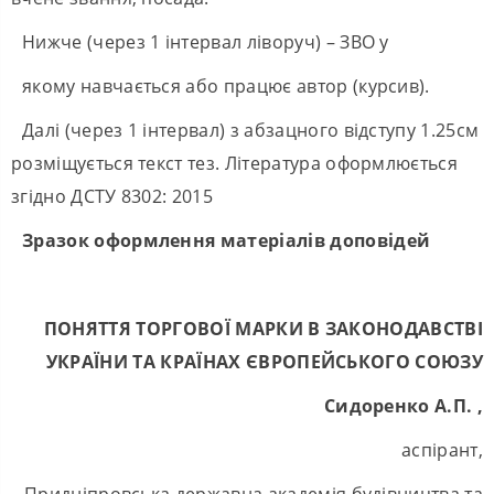
Нижче (через 1 інтервал ліворуч) – ЗВО у
якому навчається або працює автор (курсив).
Далі (через 1 інтервал) з абзацного відступу 1.25см
розміщується текст тез. Література оформлюється
згідно ДСТУ 8302: 2015
Зразок оформлення матеріалів доповідей
ПОНЯТТЯ ТОРГОВОЇ МАРКИ В ЗАКОНОДАВСТВІ
УКРАЇНИ ТА КРАЇНАХ ЄВРОПЕЙСЬКОГО СОЮЗУ
Сидоренко А.П.
,
аспірант,
Придніпровська державна академія будівництва та