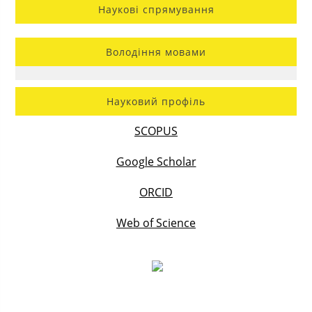
Наукові спрямування
Володіння мовами
Науковий профіль
SCOPUS
Google Scholar
ORCID
Web of Science