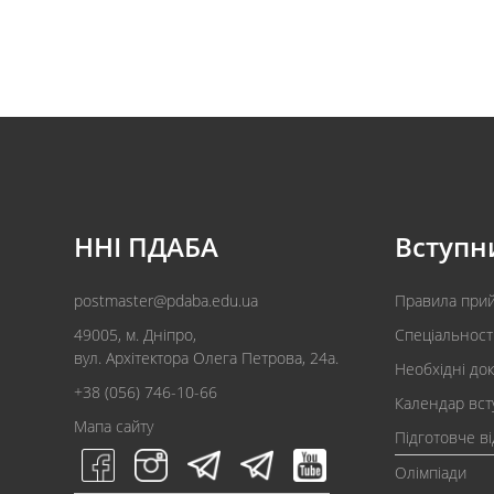
ННІ ПДАБА
Вступн
postmaster@pdaba.edu.ua
Правила при
49005, м. Дніпро,
Спеціальност
вул. Архітектора Олега Петрова, 24а.
Необхідні до
+38 (056) 746-10-66
Календар вст
Мапа сайту
Підготовче в
Олімпіади