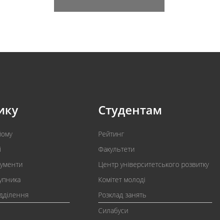
ику
Студентам
йому
Рейтинг
і
Факультети
кументи
Центр університетського розвитку
упника
Комітет молоді
ідділення
Розклад занять
Силабуси