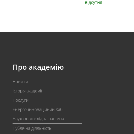
відсутня
Про академію
Новини
Історія академії
Послуги
Енерго-інноваційний Хаб
Науково-дослідна частина
Публічна діяльність