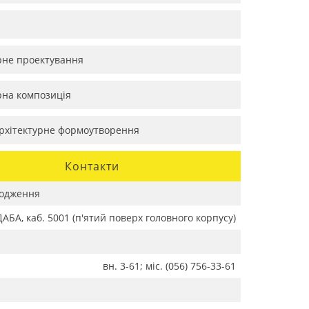
рне проектування
рна композиція
рхітектурне формоутворення
Контакти
одження
АБА, каб. 5001 (п'ятий поверх головного корпусу)
вн. 3-61; міс. (056) 756-33-61