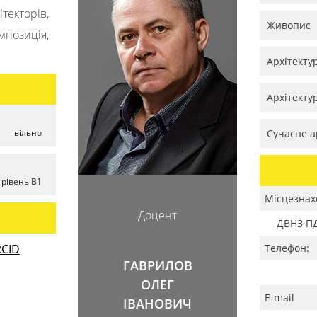
екторів,
Живопис
мпозиція,
Архітекту
Архітекту
вільно
Сучасне а
рівень B1
Місцезнах
Доцент
ДВНЗ ПД
CID
Телефон:
ГАВРИЛОВ
ОЛЕГ
E-mail
ІВАНОВИЧ