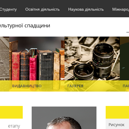
Студенту
Освітня діяльність
Наукова діяльність
Міжнарод
культурної спадщини
ВИДАВНИЦТВО
ГАЛЕРЕЯ
ПА
Рисунок
о етапу