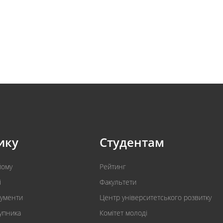
ику
Студентам
йому
Рейтинг
і
Факультети
кументи
Центр університетського розвитку
упника
Комітет молоді