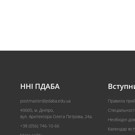
ННІ ПДАБА
Вступн
postmaster@pdaba.edu.ua
Правила при
49005, м. Дніпро,
Спеціальност
вул. Архітектора Олега Петрова, 24а.
Необхідні до
+38 (056) 746-10-66
Календар вст