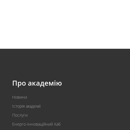
Про академію
Новини
Історія академії
Послуги
Енерго-інноваційний Хаб