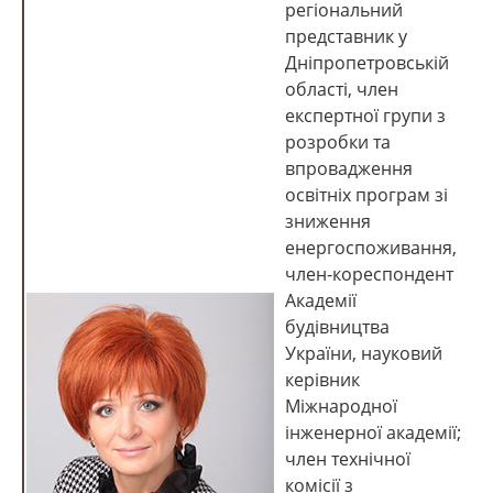
регіональний
представник у
Дніпропетровській
області, член
експертної групи з
розробки та
впровадження
освітніх програм зі
зниження
енергоспоживання,
член-кореспондент
Академії
будівництва
України, науковий
керівник
Міжнародної
інженерної академії;
член технічної
комісії з