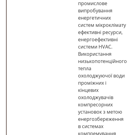
промислове
випробування
енергетичних
систем мікроклімату
ефективні ресурси,
енергоефективні
системи HVAC.
Використання
низькопотенційного
тепла
охолоджуючої води
проміжних і
кінцевих
охолоджувачів
компресорних
установок з метою
енергозбереження
в системах
компремування