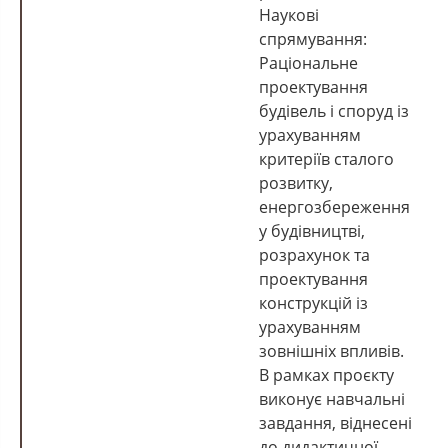
Наукові
спрямування:
Раціональне
проектування
будівель і споруд із
урахуванням
критеріїв сталого
розвитку,
енергозбереження
у будівництві,
розрахунок та
проектування
конструкцій із
урахуванням
зовнішніх впливів.
В рамках проєкту
виконує навчальні
завдання, віднесені
до дидактичної