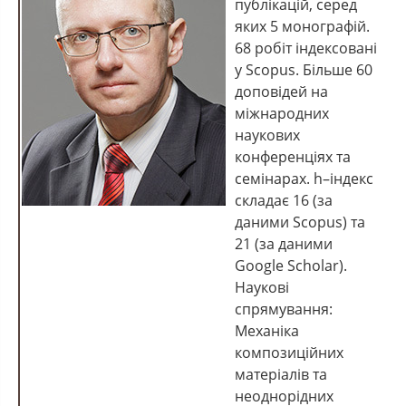
публікацій, серед
яких 5 монографій.
68 робіт індексовані
у Scopus. Більше 60
доповідей на
міжнародних
наукових
конференціях та
семінарах. h–індекс
складає 16 (за
даними Scopus) та
21 (за даними
Google Scholar).
Наукові
спрямування:
Механіка
композиційних
матеріалів та
неоднорідних