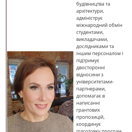
будівництва та
архітектури,
адмініструє
міжнародний обмін
студентами,
викладачами,
дослідниками та
іншим персоналом і
підтримує
двосторонні
відносини з
університетами-
партнерами,
допомагає в
написанні
грантових
пропозицій,
координує
підготовку програм