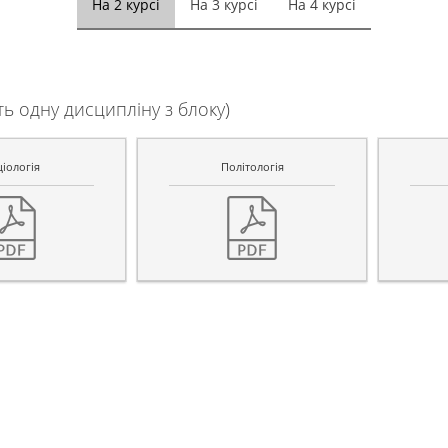
На 2 курсі
На 3 курсі
На 4 курсі
 одну дисципліну з блоку)
іологія
Політологія