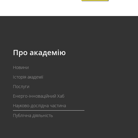
Про академію
Новини
Історія академії
Послуги
Енерго-інноваційний Хаб
Науково-дослідна частина
Публічна діяльність