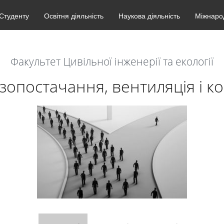
Студенту
Освітня діяльність
Наукова діяльність
Міжнарод
Факультет Цивільної інженерії та екології
зопостачання, вентиляція і к