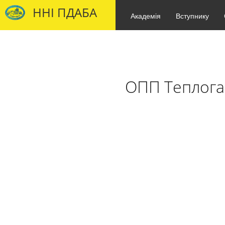
ННІ ПДАБА
Академія
Вступнику
ОПП Теплога