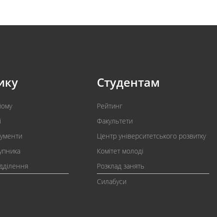
ику
Студентам
йому
Рейтинг
і
Факультети
кументи
Центр університетського розвитку
упника
Комітет молоді
ідділення
Розклад занять
Силабуси