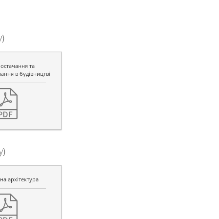
)
остачання та
ання в будівництві
у)
а архітектура