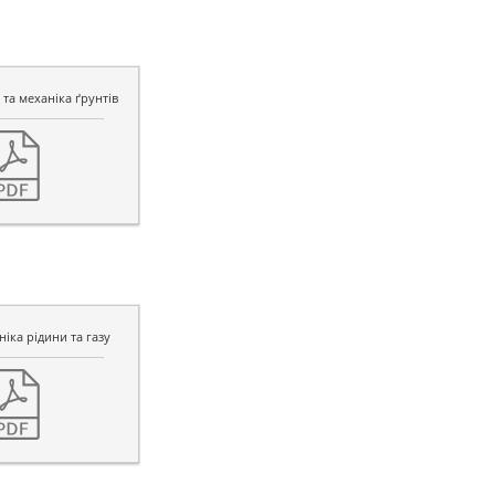
та механіка ґрунтів
іка рідини та газу