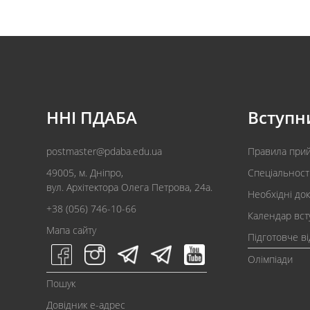
ННІ ПДАБА
Вступн
postmaster@pdaba.edu.ua
Правила при
49005, м. Дніпро,
Спеціальност
вул. Архітектора Олега Петрова, 24а.
Необхідні до
+38 (056) 746-10-66
Календар вст
Мапа сайту
Підготовче в
Олімпіади
Пошук
Довідник e-адрес