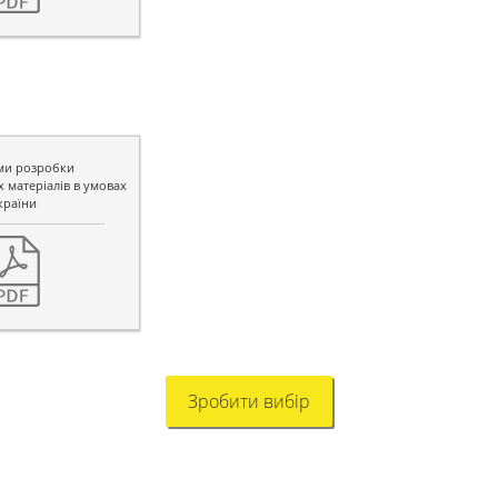
ми розробки
 матеріалів в умовах
країни
Зробити вибір