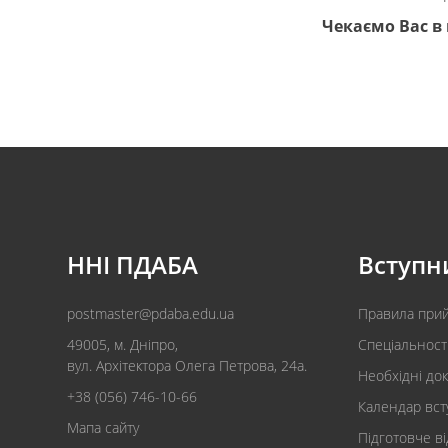
Чекаємо Вас в
ННІ ПДАБА
Вступн
postmaster@pdaba.edu.ua
Правила при
49005, м. Дніпро,
Спеціальност
вул. Архітектора Олега Петрова, 24а.
Необхідні до
+38 (056) 746-10-66
Календар вст
Мапа сайту
Підготовче в