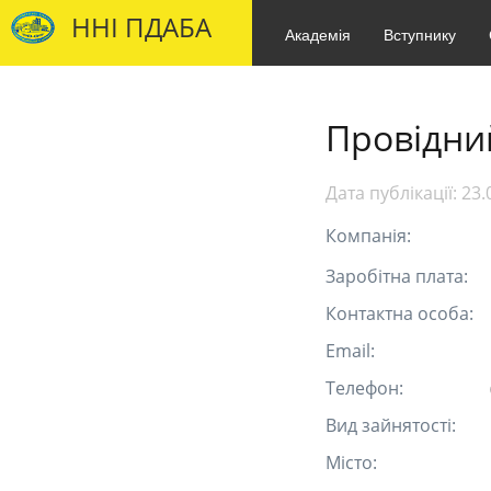
ННІ ПДАБА
Академія
Вступнику
Провідни
Дата публікації:
23.
Компанія:
Заробітна плата:
Контактна особа:
Email:
Телефон:
Вид зайнятості:
Місто: