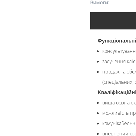
Вимоги:
Функціональні
консультування
залучення кліє
продаж та обс
(спеціальних, 
Кваліфікаційн
вища освіта е
можливість п
комунікабельні
впевнений кори