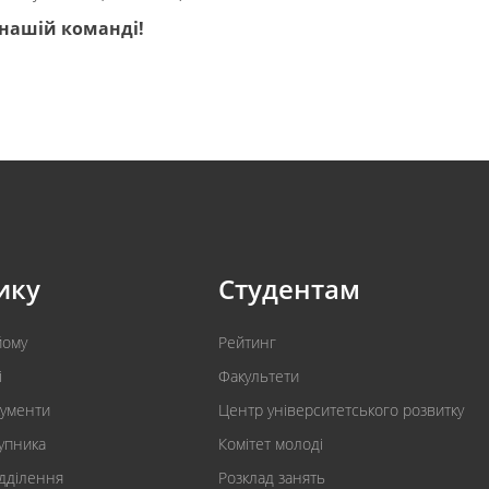
 нашій команді!
ику
Студентам
йому
Рейтинг
і
Факультети
кументи
Центр університетського розвитку
упника
Комітет молоді
ідділення
Розклад занять