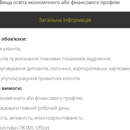
Вища освіта економічного або фінансового профілю
Загальна інформація
 обов’язки:
 клієнтів;
нтів та виконання планових показників відділення;
луговування депозитів, поточних, корпоративних, карткови
супутніх) рахунків приватних клієнтів.
і вимоги:
кономічного або фінансового профілю;
рацювати повний робочий день;
сть, активність, клієнтоорієнтованість;
стувач ПК (MS Office).