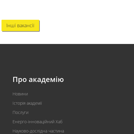
Інші вакансії
Про академію
Новини
Історія академії
Послуги
Енерго-інноваційний Хаб
Науково-дослідна частина