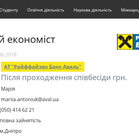
Студенту
Освітня діяльність
Наукова діяльність
Міжнарод
й економіст
06.2018
АТ "Райффайзен Банк Аваль"
Після проходження співбесіди грн.
Марія
mariia.antoniuk@aval.ua
(050) 414 62 21
повна зайнятість
м.Дніпро