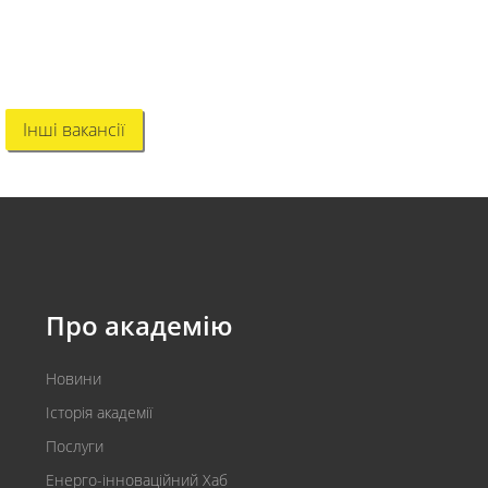
Інші вакансії
Про академію
Новини
Історія академії
Послуги
Енерго-інноваційний Хаб