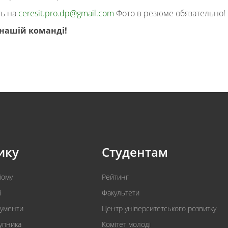
ь на
ceresit.pro.dp@gmail.com
Фото в резюме обязательно!
 нашій команді!
ику
Студентам
йому
Рейтинг
і
Факультети
кументи
Центр університетського розвитку
упника
Комітет молоді