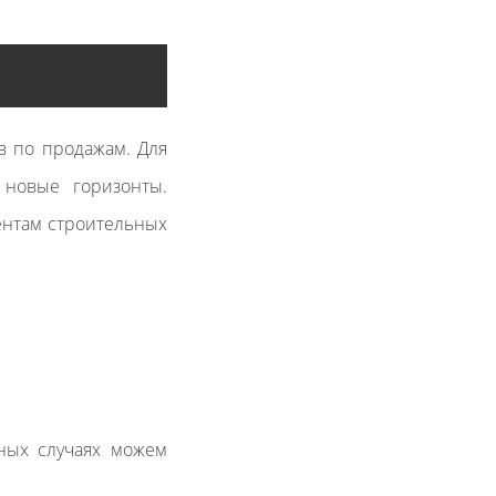
в по продажам. Для
 новые горизонты.
ентам строительных
ьных случаях можем