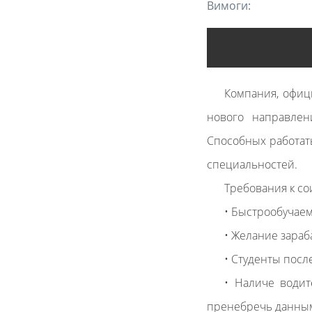
Вимоги:
Компания, офиц
нового направлен
Способных работат
специальностей.
Требования к со
• Быстрообучае
• Желание зараб
• Студенты посл
• Наличе водит
пренебречь данны