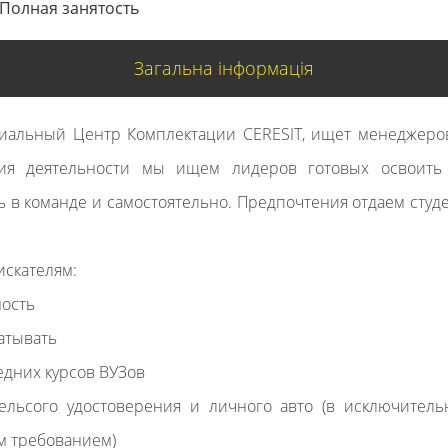
Полная занятость
Загальна інформація
иальный Центр Комплектации CERESIT, ищет менеджеро
ия деятельности мы ищем лидеров готовых освоить
ь в команде и самостоятельно. Предпочтения отдаем студ
искателям:
мость
атывать
едних курсов ВУЗов
ельсого удостоверения и личного авто (в исключител
м требованием)