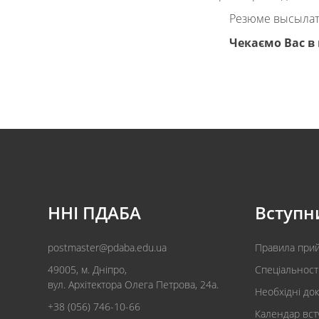
Резюме высылат
Чекаємо Вас в
ННІ ПДАБА
Вступн
postmaster@pdaba.edu.ua
Правила при
49005, м. Дніпро,
Спеціальност
вул. Архітектора Олега Петрова, 24а.
Необхідні до
+38 (056) 746-10-66
Календар вст