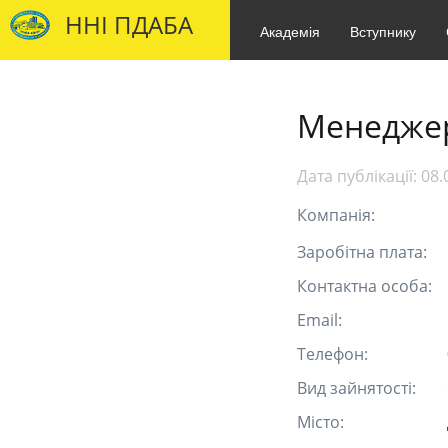
ННІ ПДАБА
Академія
Вступнику
Менедже
Дата публікації:
08.
Компанія:
Заробітна плата:
Контактна особа:
Email:
Телефон:
Вид зайнятості:
Місто: