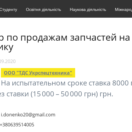
Студенту
Освітня діяльність
Наукова діяльність
Міжнарод
 по продажам запчастей на
ику
09.2020
ООО "ТДС Укрспецтехника"
На испытательном сроке ставка 8000 
 ставки (15 000 – 50 000 грн) грн.
i.donenko20@gmail.com
+380639514005