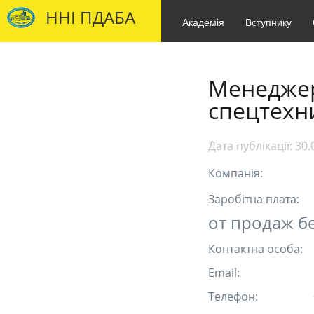
ННІ ПДАБА
Академія
Вступнику
Менеджер
спецтехн
Дата публікації:
30.
Компанія:
Заробітна плата:
от продаж без
Контактна особа:
Email:
Телефон: