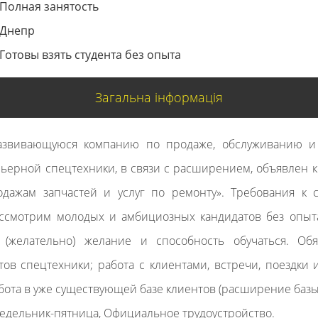
Полная занятость
Днепр
Готовы взять студента без опыта
Загальна інформація
азвивающуюся компанию по продаже, обслуживанию и
рьерной спецтехники, в связи с расширением, объявлен к
дажам запчастей и услуг по ремонту». Требования к с
рассмотрим молодых и амбициозных кандидатов без опыт
и (желательно) желание и способность обучаться. Обя
тов спецтехники; работа с клиентами, встречи, поездки 
бота в уже существующей базе клиентов (расширение базы)
недельник-пятница, Официальное трудоустройство.