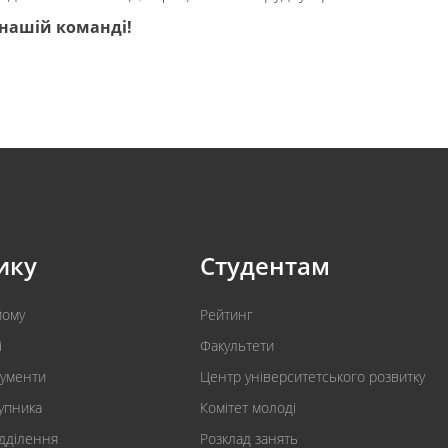
 нашій команді!
ику
Студентам
йому
Рейтинг
і
Факультети
кументи
Центр університетського розвитку
упника
Комітет молоді
ідділення
Розклад занять