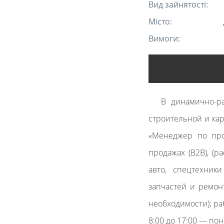
Вид зайнятості:
Місто:
Вимоги:
В динамично-р
строительной и ка
«Менеджер по про
продажах (В2В), (
авто, спецтехник
запчастей и ремон
необходимости); ра
8:00 до 17:00 — по