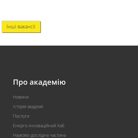
Інші вакансії
Про академію
Новини
Історія академії
Послуги
Енерго-інноваційний Хаб
Науково-дослідна частина