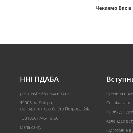
Чекаємо Вас в
ННІ ПДАБА
Вступн
postmaster@pdaba.edu.ua
Правила при
49005, м. Дніпро,
Спеціальност
вул. Архітектора Олега Петрова, 24а.
Необхідні до
+38 (056) 746-10-66
Календар вст
Мапа сайту
Підготовче в