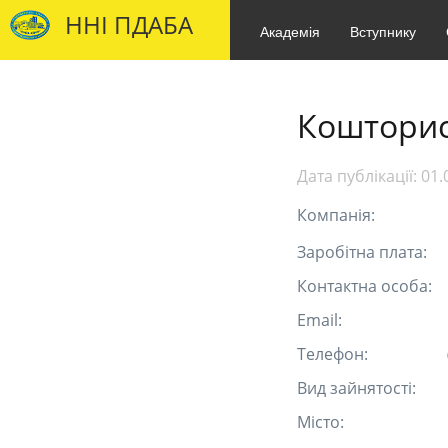
ННІ ПДАБА
Академія
Вступнику
Коштори
Дата публікації:
01.
Компанія:
Заробітна плата:
Контактна особа:
Email:
Телефон:
Вид зайнятості:
Місто: