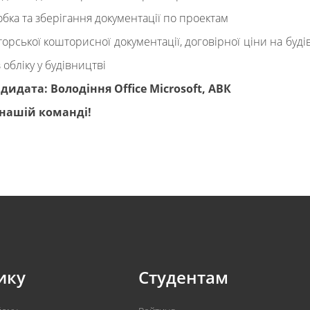
бка та зберігання документації по проектам
торської кошторисної документації, договірної ціни на буд
 обліку у будівництві
идата: Володіння Office Microsoft, АВК
 нашій команді!
ику
Студентам