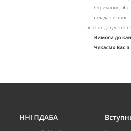
Отримання, обро
складання інвес
звітних документів з
Вимоги до канд
Чекаємо Вас в
ННІ ПДАБА
Вступн