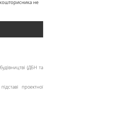
і кошторисника не
 будівництві (ДБН та
підставі проектної