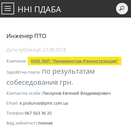
ННІ ПДАБА
Инженер ПТО
Дата публікації:
27.08.2018
Компанія:
ООО ПКП "Проммонтаж-Реконструкция"
по результатам
Заробітна плата:
собеседования грн.
Контактна особа:
Пискунов Евгений Владимирович
Email:
e.piskunov@pmr.com.ua
Телефон:
067 563 36 25
Вид зайнятості:
полная