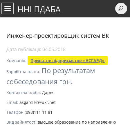
ННІ ПДАБА
Инженер-проектировщик систем ВК
Дата публікації:
04.05.2018
Компанія:
Приватне підприємство «АСГАРД»
По результатам
Заробітна плата:
собеседования грн.
Контактна особа:
Дарья
Email:
asgard-kr@ukr.net
Телефон:
(098)111 11 81
Вид зайнятості:
высшее образование по направлению