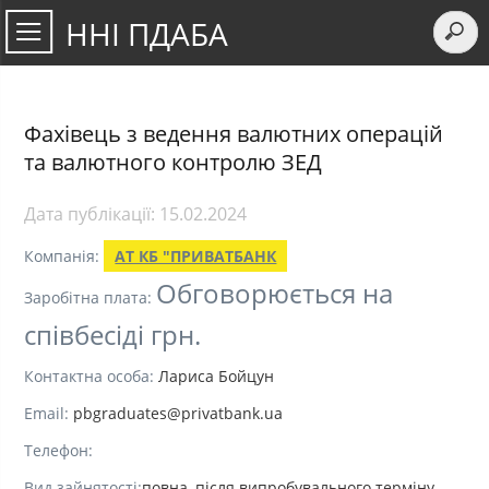
ННІ ПДАБА
Фахівець з ведення валютних операцій
та валютного контролю ЗЕД
Дата публікації:
15.02.2024
Компанія:
АТ КБ "ПРИВАТБАНК
Обговорюється на
Заробітна плата:
співбесіді грн.
Контактна особа:
Лариса Бойцун
Email:
pbgraduates@privatbank.ua
Телефон:
Вид зайнятості:
повна, після випробувального терміну