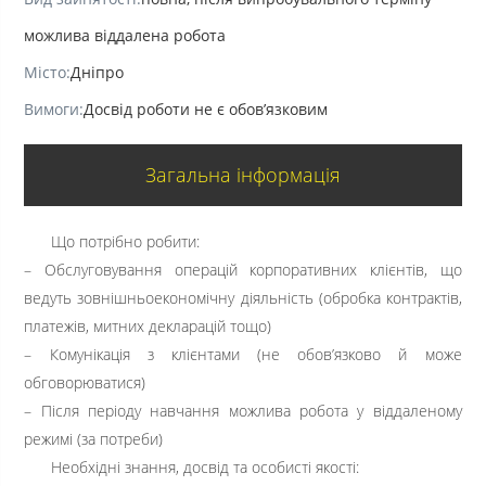
можлива віддалена робота
Місто:
Дніпро
Вимоги:
Досвід роботи не є обов’язковим
Загальна інформація
Що потрібно робити:
– Обслуговування операцій корпоративних клієнтів, що
ведуть зовнішньоекономічну діяльність (обробка контрактів,
платежів, митних декларацій тощо)
– Комунікація з клієнтами (не обов’язково й може
обговорюватися)
– Після періоду навчання можлива робота у віддаленому
режимі (за потреби)
Необхідні знання, досвід та особисті якості: