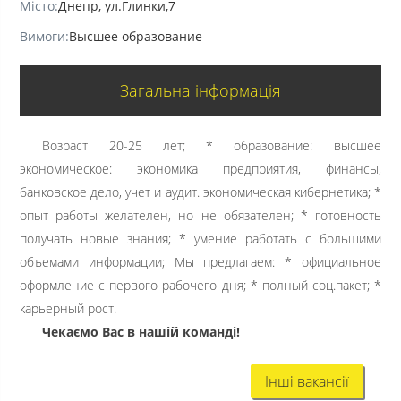
Місто:
Днепр, ул.Глинки,7
Вимоги:
Высшее образование
Загальна інформація
Возраст 20-25 лет; * образование: высшее
экономическое: экономика предприятия, финансы,
банковское дело, учет и аудит. экономическая кибернетика; *
опыт работы желателен, но не обязателен; * готовность
получать новые знания; * умение работать с большими
объемами информации; Мы предлагаем: * официальное
оформление с первого рабочего дня; * полный соц.пакет; *
карьерный рост.
Чекаємо Вас в нашій команді!
Інші вакансії