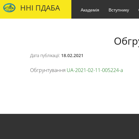
ННІ ПДАБА
Академія
Вступнику
Обгр
Дата публікації:
18.02.2021
Обгрунтування
UA-2021-02-11-005224-a