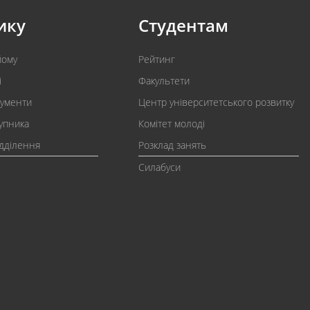
ику
Студентам
йому
Рейтинг
і
Факультети
кументи
Центр університетського розвитку
упника
Комітет молоді
ідділення
Розклад занять
Силабуси