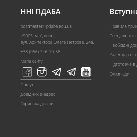
ННІ ПДАБА
Вступн
postmaster@pdaba.edu.ua
Правила при
49005, м. Дніпро,
Спеціальност
вул. Архітектора Олега Петрова, 24а.
Необхідні до
+38 (056) 746-10-66
Календар вст
Мапа сайту
Підготовче в
Олімпіади
Пошук
Довідник e-адрес
Скринька довіри