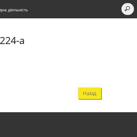
на діяльність
224-a
Назад