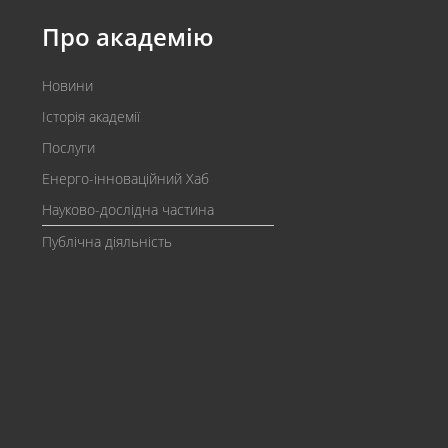
Про академію
Новини
Історія академії
Послуги
Енерго-інноваційний Хаб
Науково-дослідна частина
Публічна діяльність