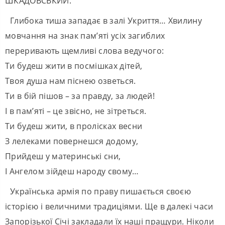
ШКАДОВСЬКИЙ.
Глибока тиша западає в залі Укриття… Хвилину
мовчання на знак пам’яті усіх загиблих
переривають щемливі слова ведучого:
Ти будеш жити в посмішках дітей,
Твоя душа нам піснею озветься.
Ти в бій пішов – за правду, за людей!
І в пам’яті – це звісно, не зітреться.
Ти будеш жити, в пролісках весни
З лелеками повернешся додому,
Прийдеш у материнські сни,
І Ангелом зійдеш народу свому…
Українська армія по праву пишається своєю
історією і величними традиціями. Ще в далекі часи
Запорізької Січі закладали їх наші пращури. Ніколи