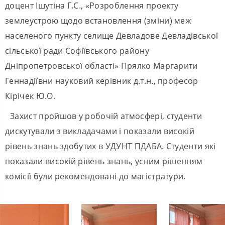
доцент Ішутіна Г.С., «Розроблення проекту
землеустрою щодо встановлення (зміни) меж
населеного пункту селище Девладове Девладівської
сільської ради Софіївського району
Дніпропетровської області» Прялко Маргарити
Геннадіївни науковий керівник д.т.н., професор
Кірічек Ю.О.
Захист пройшов у робочій атмосфері, студенти
дискутували з викладачами і показали високій
рівень знань здобутих в УДУНТ ПДАБА. Студенти які
показали високій рівень знань, усним рішенням
комісії були рекомендовані до магістратури.