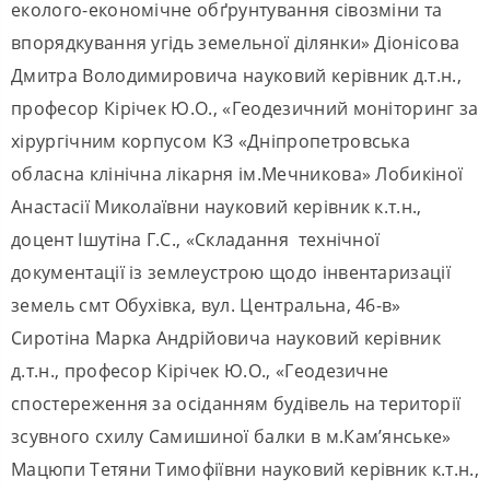
еколого-економічне обґрунтування сівозміни та
впорядкування угідь земельної ділянки» Діонісова
Дмитра Володимировича науковий керівник д.т.н.,
професор Кірічек Ю.О., «Геодезичний моніторинг за
хірургічним корпусом КЗ «Дніпропетровська
обласна клінічна лікарня ім.Мечникова» Лобикіної
Анастасії Миколаївни науковий керівник к.т.н.,
доцент Ішутіна Г.С., «Складання технічної
документації iз землеустрою щодо інвентаризації
земель смт Обухівка, вул. Центральна, 46-в»
Сиротіна Марка Андрійовича науковий керівник
д.т.н., професор Кірічек Ю.О., «Геодезичне
спостереження за осіданням будівель на території
зсувного схилу Самишиної балки в м.Кам’янське»
Мацюпи Тетяни Тимофіївни науковий керівник к.т.н.,