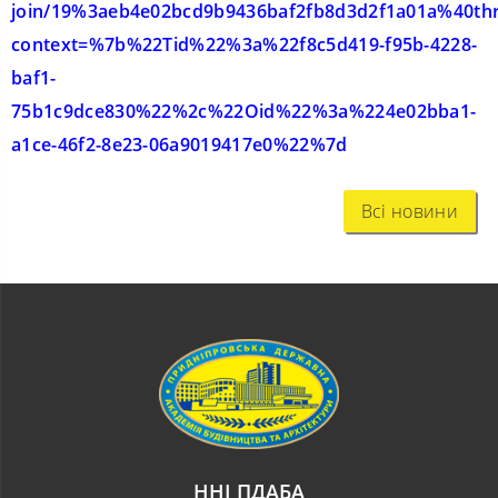
join/19%3aeb4e02bcd9b9436baf2fb8d3d2f1a01a%40thr
context=%7b%22Tid%22%3a%22f8c5d419-f95b-4228-
baf1-
75b1c9dce830%22%2c%22Oid%22%3a%224e02bba1-
a1ce-46f2-8e23-06a9019417e0%22%7d
Всі новини
ННІ ПДАБА