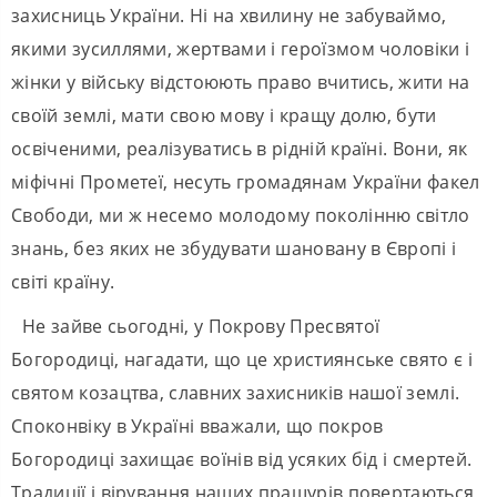
захисниць України. Ні на хвилину не забуваймо,
якими зусиллями, жертвами і героїзмом чоловіки і
жінки у війську відстоюють право вчитись, жити на
своїй землі, мати свою мову і кращу долю, бути
освіченими, реалізуватись в рідній країні. Вони, як
міфічні Прометеї, несуть громадянам України факел
Свободи, ми ж несемо молодому поколінню світло
знань, без яких не збудувати шановану в Європі і
світі країну.
Не зайве сьогодні, у Покрову Пресвятої
Богородиці, нагадати, що це християнське свято є і
святом козацтва, славних захисників нашої землі.
Споконвіку в Україні вважали, що покров
Богородиці захищає воїнів від усяких бід і смертей.
Традиції і вірування наших пращурів повертаються