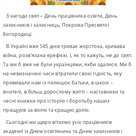
З нагоди свят – День працівника освіти, День
захисників і захисниць, Покрова Пресвятої
Богородиці.
В Україні вже 585 днів триває жорстока, кривава
війна, розв’язана ерефією. І, як то кажуть, не до свят.
Та ми б вже не були українцями, якби здалися. Ми б
на невизначені часи втратили свою гідність, яку
прививали нам із пелюшок батьки, в школі –
вчителі, в більш дорослому житті – наставники та
чесні книжки про історію і боротьбу наших
пращурів за волю та кращую долю.
Сьогодні ми щиро вітаємо усіх працівників
академії із Днем освітянина та Днем захисників і