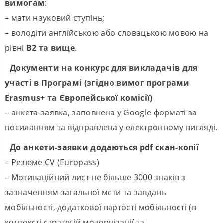
вимогам
:
– мати науковий ступінь;
– володіти англійською або словацькою мовою на
рівні
B2 та вище
.
Документи на конкурс для викладачів для
участі в Програмі (згідно вимог програми
Erasmus+ та Європейської комісії)
– анкета-заявка, заповнена у Google форматі за
посиланням та відправлена у електронному вигляді.
До анкети-заявки додаються pdf скан-копії
– Резюме СV (Europass)
– Мотиваційний лист не більше 3000 знаків з
зазначенням загальної мети та завдань
мобільності, додаткової вартості мобільності (в
контексті стратегій модернізації та