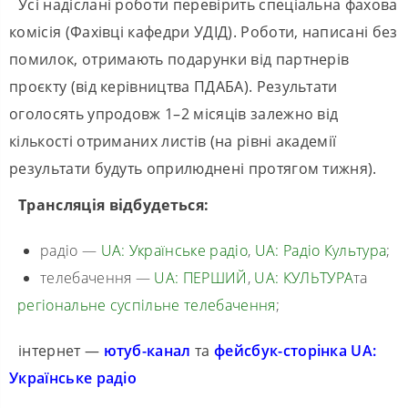
Усі надіслані роботи перевірить спеціальна фахова
комісія (Фахівці кафедри УДІД). Роботи, написані без
помилок, отримають подарунки від партнерів
проєкту (від керівництва ПДАБА). Результати
оголосять упродовж 1–2 місяців залежно від
кількості отриманих листів (на рівні академії
результати будуть оприлюднені протягом тижня).
Трансляція відбудеться:
радіо —
UA: Українське радіо
,
UA: Радіо Культура
;
телебачення —
UA: ПЕРШИЙ
,
UA: КУЛЬТУРА
та
регіональне суспільне телебачення
;
інтернет —
ютуб-канал
та
фейсбук-сторінка UA:
Українське радіо