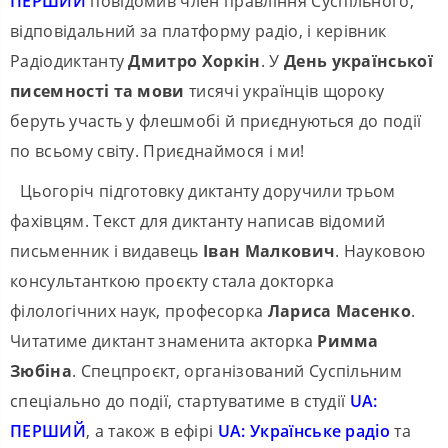
ПЕРШИЙ
повідомив член правління Суспільного,
відповідальний за платформу радіо, і керівник
Радіодиктанту
Дмитро Хоркін
. У
День української
писемності та мови
тисячі українців щороку
беруть участь у флешмобі й приєднуються до події
по всьому світу. Приєднаймося і ми!
Цьогоріч підготовку диктанту доручили трьом
фахівцям. Текст для диктанту написав відомий
письменник і видавець
Іван Малкович
. Науковою
консультанткою проєкту стала докторка
філологічних наук, професорка
Лариса Масенко
.
Читатиме диктант знаменита акторка
Римма
Зюбіна
. Спецпроєкт, організований Суспільним
спеціально до події, стартуватиме в студії
UA:
ПЕРШИЙ
, а також в ефірі
UA: Українське радіо
та