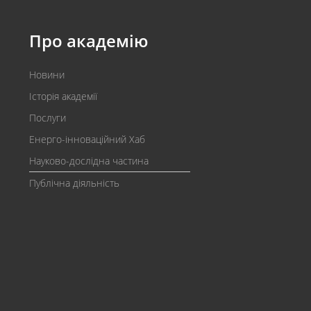
Про академію
Новини
Історія академії
Послуги
Енерго-інноваційний Хаб
Науково-дослідна частина
Публічна діяльність