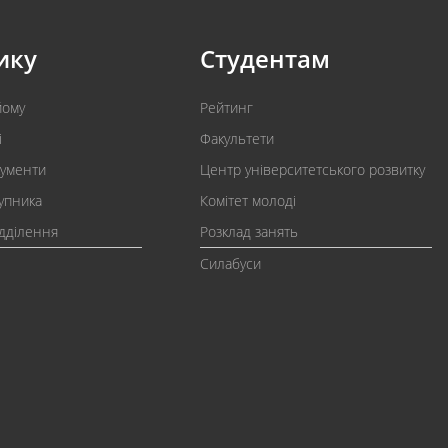
ику
Студентам
йому
Рейтинг
і
Факультети
кументи
Центр університетського розвитку
упника
Комітет молоді
ідділення
Розклад занять
Силабуси