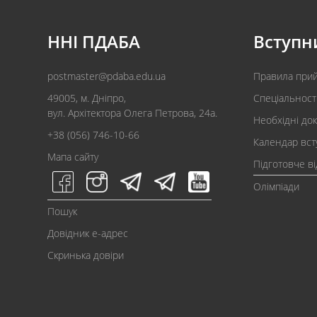
ННІ ПДАБА
Вступн
postmaster@pdaba.edu.ua
Правила при
49005, м. Дніпро,
Спеціальност
вул. Архітектора Олега Петрова, 24а.
Необхідні до
+38 (056) 746-10-66
Календар вст
Мапа сайту
Підготовче в
Олімпіади
Пошук
Довідник e-адрес
Скринька довіри