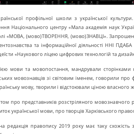
аїнської профільної школи з української культури
ння Національного центру «Мала академія наук Украї
колі «МОВА, (мово)ТВОРЕННЯ, (мово)ЗНАВЦІ». Запрошен
ментознавства та інформаційної діяльності ННІ ПДАБ
іцеїсти «Наукового ліцею цифрових технологій та дизай
ією мови та мовопостання, мандрували сторінками на
ських мовознавців зі світовим іменем, говорили про фу
раїнську мову, творили і відстоювали ціною власного ж
м про представників розстріляного мовознавчого рен
ток української мови, про творців Харківського право
нна редакція правопису 2019 року має таку схожість