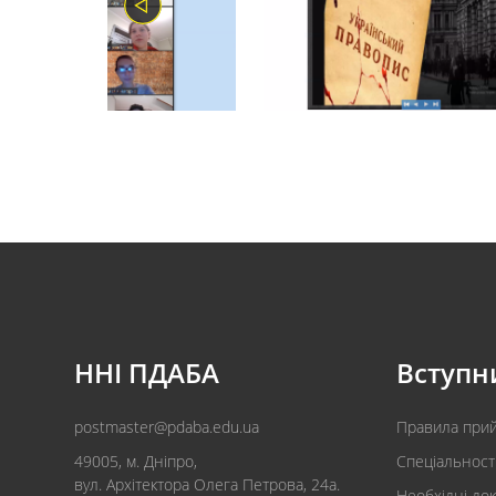
ННІ ПДАБА
Вступн
postmaster@pdaba.edu.ua
Правила при
49005, м. Дніпро,
Спеціальност
вул. Архітектора Олега Петрова, 24а.
Необхідні до