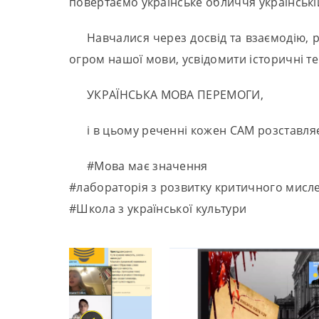
повертаємо українське обличчя українські
Навчалися через досвід та взаємодію, 
огром нашої мови, усвідомити історичні тен
УКРАЇНСЬКА МОВА ПЕРЕМОГИ,
і в цьому реченні кожен САМ розставляє
#Мова має значення
#лабораторія з розвитку критичного мисл
#Школа з української культури