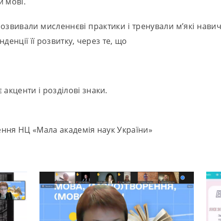
й мові.
розвивали мисленнєві практики і тренували м’які нави
денції її розвитку, через те, що
 акценти і розділові знаки.
ення НЦ «Мала академія наук України»