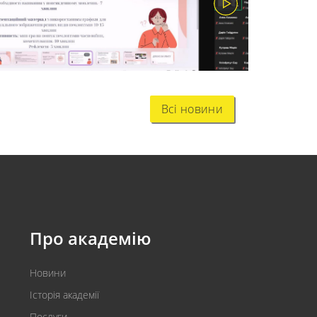
Всі новини
Про академію
Новини
Історія академії
Послуги