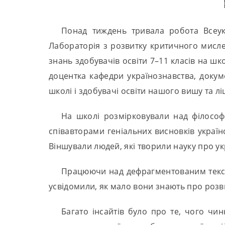
Понад тиждень тривала робота Всеукр
Лабораторія з розвитку критичного мисле
знань здобувачів освіти 7–11 класів на ш
доцентка кафедри українознавства, доку
школі і здобувачі освіти нашого вишу та л
На школі розмірковували над філософ
співавторами геніальних висновків україн
Віншували людей, які творили науку про ук
Працюючи над дефрагментованим тексто
усвідомили, як мало вони знають про розви
Багато інсайтів було про те, чого чи