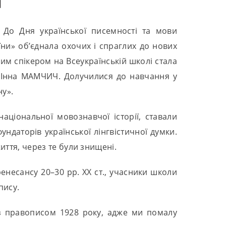
. До Дня української писемності та мови
ни» об’єднала охочих і спраглих до нових
им спікером на Всеукраїнській школі стала
А Інна МАМЧИЧ. Долучилися до навчання у
ну».
ціональної мовознавчої історії, ставали
ндаторів української лінгвістичної думки.
иття, через те були знищені.
есансу 20–30 рр. ХХ ст., учасники школи
пису.
 з правописом 1928 року, адже ми помалу