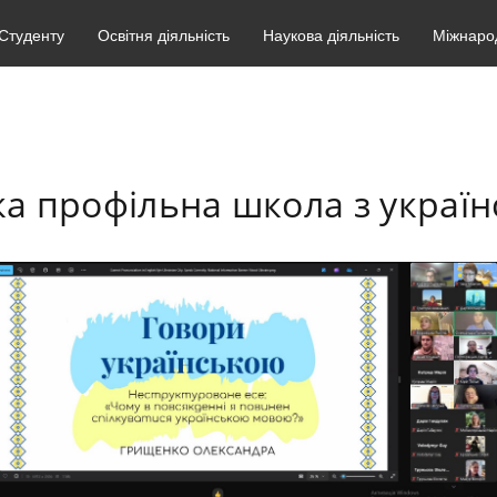
Студенту
Освітня діяльність
Наукова діяльність
Міжнарод
ка профільна школа з україн