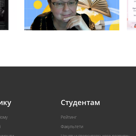
ику
Студентам
йому
Рейтинг
і
Факультети
кументи
Центр університетського розвитку