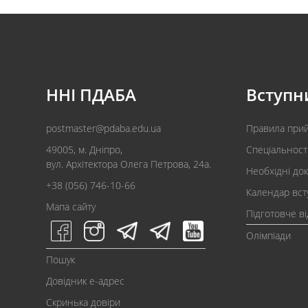
ННІ ПДАБА
Вступн
postmaster@pdaba.edu.ua
Правила при
49005, м. Дніпро,
Спеціальност
вул. Архітектора Олега Петрова, 24а.
Необхідні до
+38 (056) 746-10-66
Календар вст
Мапа сайту
Підготовче в
Олімпіади
Пошук
Довідник e-адрес
Скринька довіри