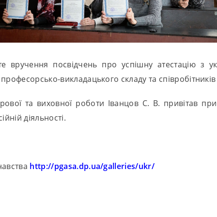
те вручення посвідчень про успішну атестацію з у
 професорсько-викладацького складу та співробітникі
рової та виховної роботи Іванцов С. В. привітав при
ійній діяльності.
навства
http://pgasa.dp.ua/galleries/ukr/