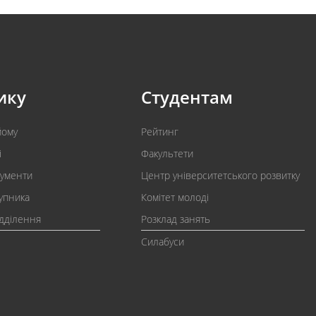
ику
Студентам
йому
Рейтинг
і
Факультети
кументи
Центр університетського розвитку
упника
Комітет молоді
ідділення
Розклад занять
Силабуси