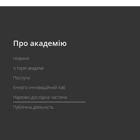
Про академію
Новини
Історія академії
Послуги
Енерго-інноваційний Хаб
Науково-дослідна частина
Публічна діяльність