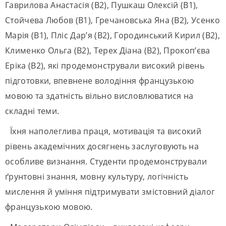
Гаврилова Анастасія (B2), Пушкаш Олексій (B1),
Стойчева Любов (B1), Гречановська Яна (B2), Усенко
Марія (B1), Пліс Дар’я (B2), Городинський Кирил (B2),
Клименко Ольга (B2), Терех Діана (B2), Прокоп’єва
Еріка (B2), які продемонстрували високий рівень
підготовки, впевнене володіння французькою
мовою та здатність вільно висловлюватися на
складні теми.
Їхня наполеглива праця, мотивація та високий
рівень академічних досягнень заслуговують на
особливе визнання. Студенти продемонстрували
ґрунтовні знання, мовну культуру, логічність
мислення й уміння підтримувати змістовний діалог
французькою мовою.