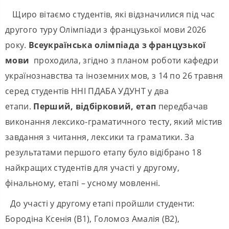
Щиро вітаємо студентів, які відзначилися під час
другого туру Олімпіади з французької мови 2026
року.
Всеукраїнськ
а
олімпіад
а
з французької
мови
проходила, згідно з планом роботи кафедри
українознавства та іноземних мов, з 14 по 26 травня
серед студентів ННІ ПДАБА УДУНТ у два
етапи.
Перший, відбірковий, етап
передбачав
виконання лексико-граматичного тесту, який містив
завдання з читання, лексики та граматики. За
результатами першого етапу було відібрано 18
найкращих студентів для участі у другому,
фінальному, етапі – усному мовленні.
До участі у другому етапі пройшли студенти:
Бородіна Ксенія (B1), Голомоз Амалія (B2),