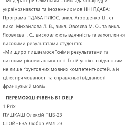
Модератори Олімпіади – викладачі кафедри
українознавства та іноземних мов ННІ ПДАБА:
Програма ПДАБА ПЛЮС, викл. Атрошенко І.І., ст.
викл. Михайлова Л. В., викл. Овсєєва М. О., та викл.
Яковлєва І. С., висловлюють вдячність та захоплення
високими результатами студентів:
«Ми щиро пишаємося їхніми результатами та
високим рівнем активності. Їхній успіх є свідченням
не лише ґрунтовних мовних компетентностей, а й
цілеспрямованості та справжньої відданості
французькій мові».
ПЕРЕМОЖЦІ:РІВЕНЬ В1
DELF
1 Prix
ПУШКАШ Олексій ПЦБ-23
СТОЙЧЕВА Любов УМЛ-23