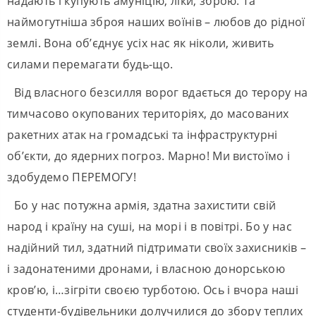
надають і купують амуніцію, ліки, зброю. Та
наймогутніша зброя наших воїнів – любов до рідної
землі. Вона об’єднує усіх нас як ніколи, живить
силами перемагати будь-що.
Від власного безсилля ворог вдається до терору на
тимчасово окупованих територіях, до масованих
ракетних атак на громадські та інфраструктурні
об’єкти, до ядерних погроз. Марно! Ми вистоїмо і
здобудемо ПЕРЕМОГУ!
Бо у нас потужна армія, здатна захистити свій
народ і країну на суші, на морі і в повітрі. Бо у нас
надійний тил, здатний підтримати своїх захисників –
і задонатеними дронами, і власною донорською
кров’ю, і…зігріти своєю турботою. Ось і вчора наші
студенти-будівельники долучилися до збору теплих