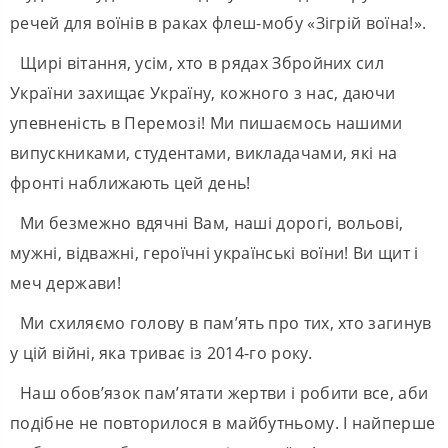
речей для воїнів в раках флеш-мобу «Зігрій воїна!».
Щирі вітання, усім, хто в рядах Збройних сил
України захищає Україну, кожного з нас, даючи
упевненість в Перемозі! Ми пишаємось нашими
випускниками, студентами, викладачами, які на
фронті наближають цей день!
Ми безмежно вдячні Вам, наші дорогі, вольові,
мужні, відважні, героїчні українські воїни! Ви щит і
меч держави!
Ми схиляємо голову в пам’ять про тих, хто загинув
у цій війні, яка триває із 2014-го року.
Наш обов’язок пам’ятати жертви і робити все, аби
подібне не повторилося в майбутньому. І найперше