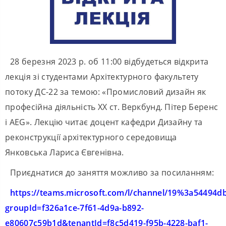
28 березня 2023 р. об 11:00 відбудеться відкрита
лекція зі студентами Архітектурного факультету
потоку ДС-22 за темою: «Промисловий дизайн як
професійна діяльність ХХ ст. Веркбунд. Пітер Беренс
і AEG». Лекцію читає доцент кафедри Дизайну та
реконструкції архітектурного середовища
Янковська Лариса Євгенівна.
Приєднатися до заняття можливо за посиланням:
https://teams.microsoft.com/l/channel/19%3
groupId=f326a1ce-7f61-4d9a-b892-
e80607c59b1d&tenantId=f8c5d419-f95b-4228-baf1-