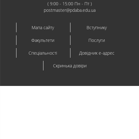
( 9:00 - 15:00 Пн - Пт )
postmaster@pdaba.edu.ua
Мапа сайту
Вступнику
Факультети
Послуги
Спеціальності
Довідник e-адрес
Скринька довіри