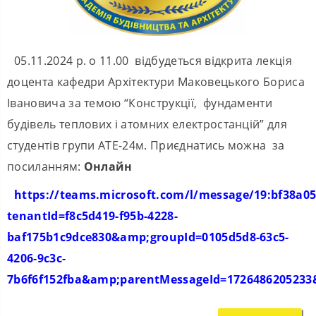
05.11.2024 р. о 11.00 відбудеться відкрита лекція
доцента кафедри Архітектури Маковецького Бориса
Івановича за темою “Конструкції, фундаменти
будівель теплових і атомних електростанцій” для
студентів групи АТЕ-24м. Приєднатись можна за
посиланням:
Онлайн
https://teams.microsoft.com/l/message/19:bf38a0
tenantId=f8c5d419-f95b-4228-
baf175b1c9dce830&amp;groupId=0105d5d8-63c5-
4206-9c3c-
7b6f6f152fba&amp;parentMessageId=1726486