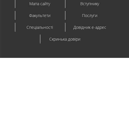
Мапа сайту
Вступнику
Факультети
Послуги
Спеціальності
Довідник e-адрес
Скринька довіри