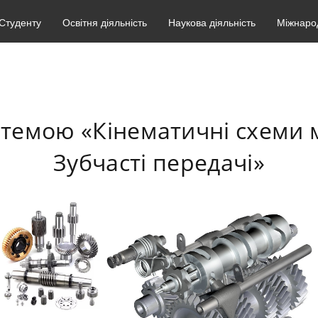
Студенту
Освітня діяльність
Наукова діяльність
Міжнарод
а темою «Кінематичні схеми
Зубчасті передачі»