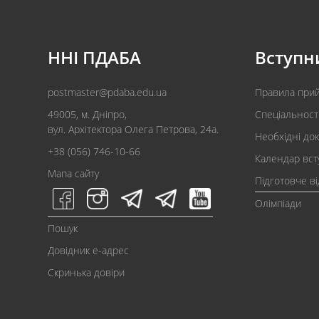
ННІ ПДАБА
Вступн
postmaster@pdaba.edu.ua
Правила при
49005, м. Дніпро,
Спеціальност
вул. Архітектора Олега Петрова, 24а.
Необхідні до
+38 (056) 746-10-66
Календар вст
Мапа сайту
Підготовче в
Олімпіади
Пошук
Довідник e-адрес
Скринька довіри