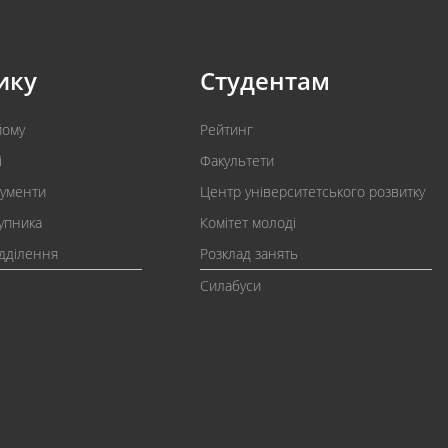
ику
Студентам
йому
Рейтинг
і
Факультети
кументи
Центр університетського розвитку
упника
Комітет молоді
ідділення
Розклад занять
Силабуси