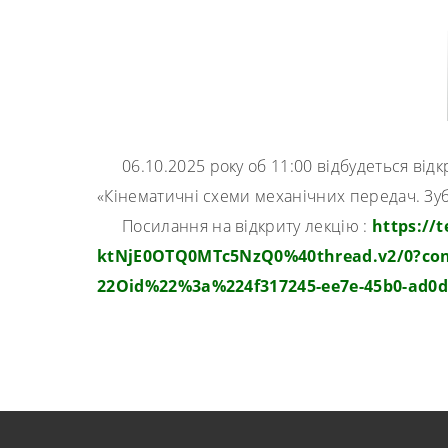
06.10.2025 року об 11:00 відбудеться ві
«Кінематичні схеми механічних передач. Зуб
Посилання на відкриту лекцію :
https://
ktNjE0OTQ0MTc5NzQ0%40thread.v2/0?
co
22Oid%22%3a%224f317245-ee7e-
45b0-ad0