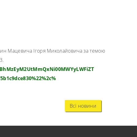
машин Мацевича Ігоря Миколайовича за темою
3.
BhMzEyM2UtMmQxNi00MWYyLWFiZT
-75b1c9dce830%22%2c%
Всі новини