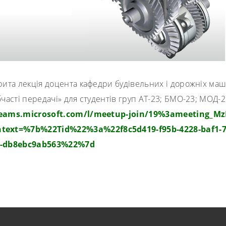
дкрита лекція доцента кафедри будівельних і дорожніх 
часті передачі» для студентів груп АТ-23; БМО-23; МОД-2
teams.microsoft.com/l/
meetup-join/19%3ameeting_
Mz
ntext=%7b%22Tid%22%3a%
22f8c5d419-f95b-4228-baf1
d-db8ebc9ab563%22%7d